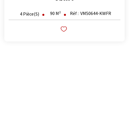
90
M²
Réf :
VM50644-KWFR
4
Pièce(s)