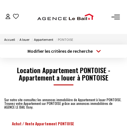
VENTES
Accueil
A louer
Appartement
PONTOISE
ESTIMATION
Modifier les critères de recherche
Type de transaction
Localisation
Acheter
Localisation
LOCATIONS
Location Appartement PONTOISE -
Type de bien
Sélectionnez...
Appartement a louer à PONTOISE
Surface min
GESTION
Budget max
Plus de critères
Espace Propriétaire
Sur notre site consultez les annonces immobilière de Appartement à louer PONTOISE.
Espace Locataire
Trouvez votre Appartement sur PONTOISE grâce aux annonces immobilières de
Créer une alerte
AGENCE LE BAIL Osny.
NOTRE AGENCE
Achat / Vente Appartement PONTOISE