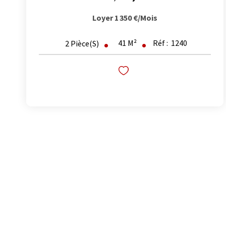
Loyer 1 350 €/mois
41
M²
Réf :
1240
2
Pièce(s)