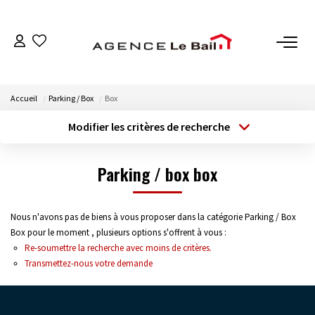
VENTES
Accueil
Parking / Box
Box
ESTIMATION
Modifier les critères de recherche
Type de transaction
Localisation
Acheter
Localisation
LOCATIONS
Parking / box box
Type de bien
Sélectionnez...
Surface min
GESTION
Nous n'avons pas de biens à vous proposer dans la catégorie Parking / Box
Budget max
Plus de critères
Espace Propriétaire
Box pour le moment , plusieurs options s'offrent à vous :
Re-soumettre la recherche avec moins de critères.
Espace Locataire
Créer une alerte
Transmettez-nous votre demande
NOTRE AGENCE