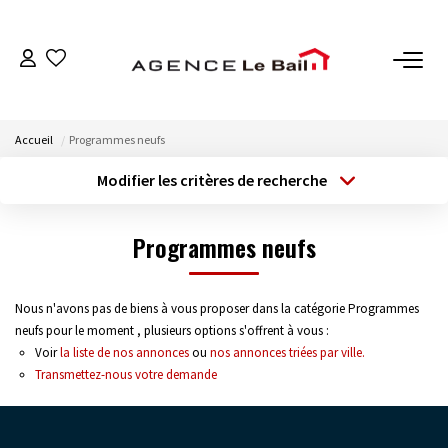
VENTES
Accueil
Programmes neufs
ESTIMATION
Modifier les critères de recherche
Type de transaction
Localisation
Acheter
Localisation
LOCATIONS
Programmes neufs
Type de bien
Sélectionnez...
Surface min
GESTION
Nous n'avons pas de biens à vous proposer dans la catégorie Programmes
Budget max
Plus de critères
Espace Propriétaire
neufs pour le moment , plusieurs options s'offrent à vous :
Voir
la liste de nos annonces
ou
nos annonces triées par ville.
Espace Locataire
Créer une alerte
Transmettez-nous votre demande
NOTRE AGENCE