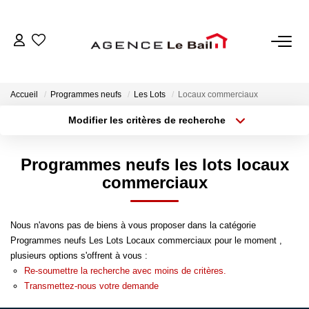
VENTES
Accueil
Programmes neufs
Les Lots
Locaux commerciaux
ESTIMATION
Modifier les critères de recherche
Localisation
Type de transaction
Surface min
LOCATIONS
Programmes neufs les lots locaux
Type de bien
commerciaux
Plus de critères
Budget max
GESTION
Créer une alerte
Espace Propriétaire
Nous n'avons pas de biens à vous proposer dans la catégorie
Programmes neufs Les Lots Locaux commerciaux pour le moment ,
Espace Locataire
plusieurs options s'offrent à vous :
Re-soumettre la recherche avec moins de critères.
Transmettez-nous votre demande
NOTRE AGENCE