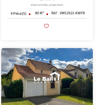
product.price.fees_charges.teaser
80
M²
Réf :
VM51923-KWFR
4
Pièce(s)