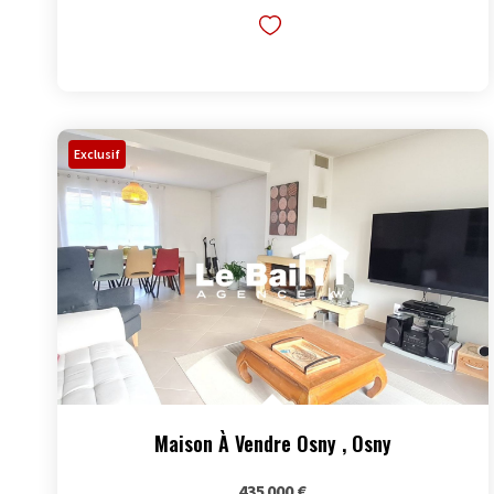
Exclusif
Maison À Vendre Osny
,
Osny
435 000 €