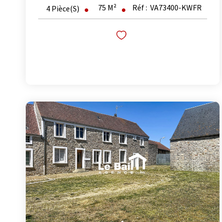
75
M²
Réf :
VA73400-KWFR
4
Pièce(s)