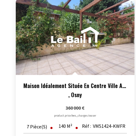
Maison Idéalement Située En Centre Ville Avec Grand Jardin...
,
Osny
360 000 €
product.price.fees_charges.teaser
140
M²
Réf :
VM51424-KWFR
7
Pièce(s)