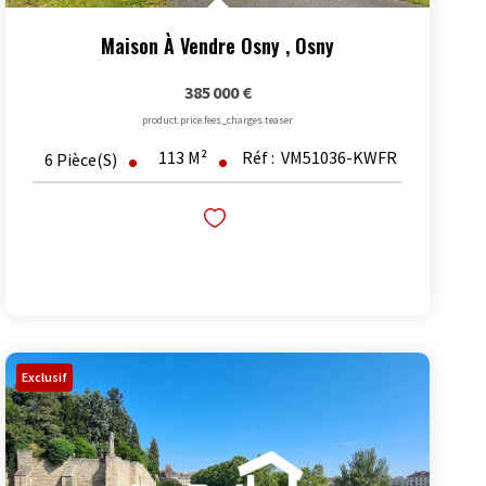
Maison À Vendre Osny
,
Osny
385 000 €
product.price.fees_charges.teaser
113
M²
Réf :
VM51036-KWFR
6
Pièce(s)
Exclusif