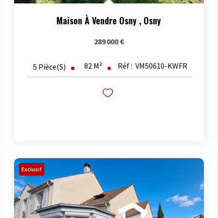
Maison À Vendre Osny
,
Osny
289 000 €
82
M²
Réf :
VM50610-KWFR
5
Pièce(s)
Exclusif