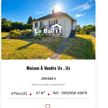
Maison À Vendre Us
,
Us
299 000 €
product.price.fees_charges.teaser
67
M²
Réf :
VM50958-KWFR
4
Pièce(s)