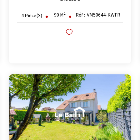
90
M²
Réf :
VM50644-KWFR
4
Pièce(s)