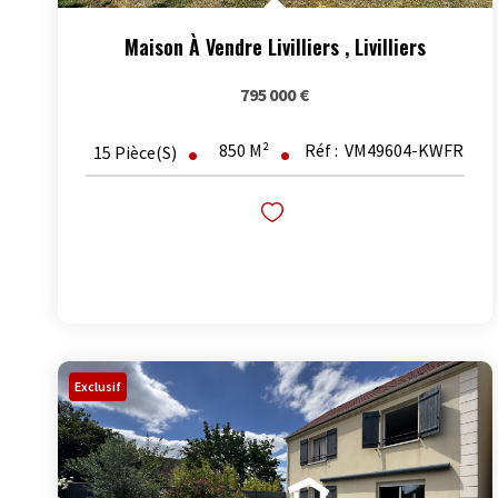
Maison À Vendre Livilliers
,
Livilliers
795 000 €
850
M²
Réf :
VM49604-KWFR
15
Pièce(s)
Exclusif