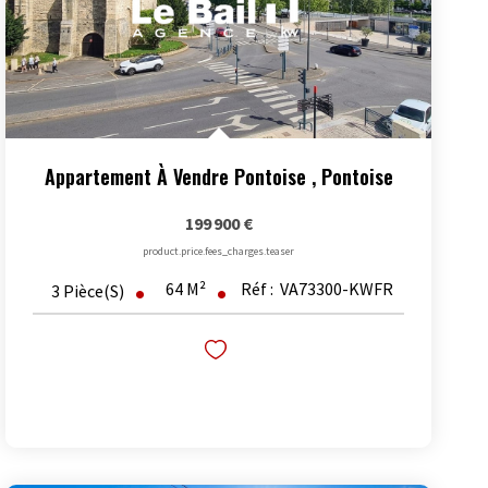
Appartement À Vendre Pontoise
,
Pontoise
199 900 €
product.price.fees_charges.teaser
64
M²
Réf :
VA73300-KWFR
3
Pièce(s)