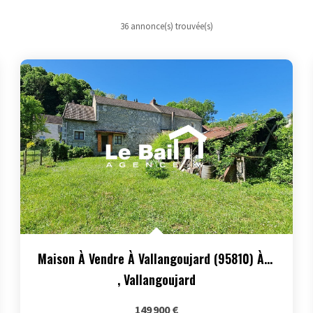
36 annonce(s) trouvée(s)
Maison À Vendre À Vallangoujard (95810) À 10 Minutes...
,
Vallangoujard
149 900 €