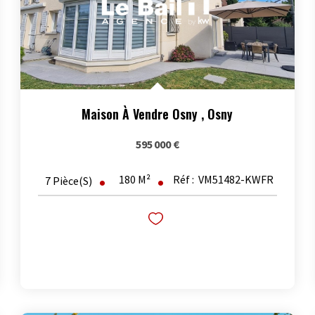
Maison À Vendre Osny
,
Osny
595 000 €
180
M²
Réf :
VM51482-KWFR
7
Pièce(s)