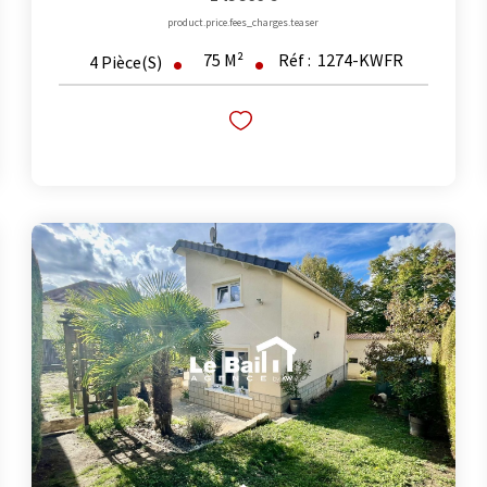
product.price.fees_charges.teaser
75
M²
Réf :
1274-KWFR
4
Pièce(s)