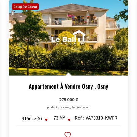
Coup De Coeur
Appartement À Vendre Osny
,
Osny
275 000 €
product.price.fees_charges.teaser
73
M²
Réf :
VA73310-KWFR
4
Pièce(s)