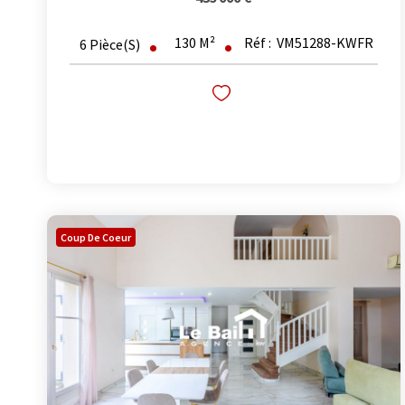
130
M²
Réf :
VM51288-KWFR
6
Pièce(s)
Coup De Coeur