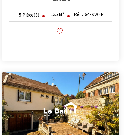
135
M²
Réf :
64-KWFR
5
Pièce(s)