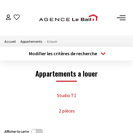
VENTES
Accueil
Appartements
A louer
ESTIMATION
Modifier les critères de recherche
Type de transaction
Localisation
Acheter
Localisation
LOCATIONS
Appartements a louer
Type de bien
Sélectionnez...
Surface min
GESTION
Budget max
Plus de critères
Studio T1
Espace Propriétaire
Espace Locataire
Créer une alerte
2 pièces
NOTRE AGENCE
Afficher la carte