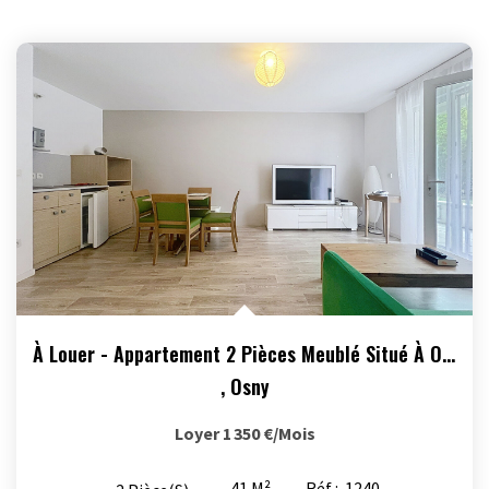
À Louer - Appartement 2 Pièces Meublé Situé À Osny
,
Osny
Loyer 1 350 €/mois
41
M²
Réf :
1240