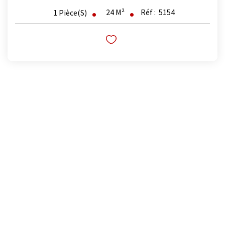
24
M²
Réf :
5154
1
Pièce(s)