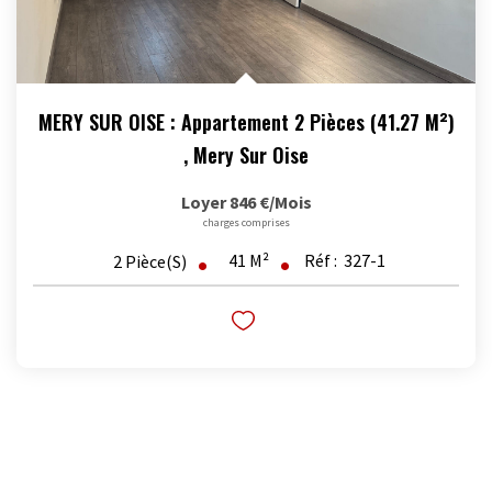
MERY SUR OISE : Appartement 2 Pièces (41.27 M²)
,
Mery Sur Oise
Loyer 846 €/mois
charges comprises
41
M²
Réf :
327-1
2
Pièce(s)