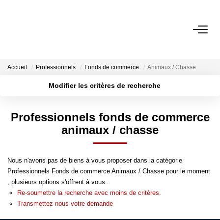
VENTES
Accueil
Professionnels
Fonds de commerce
Animaux / Chasse
ESTIMATION
Modifier les critères de recherche
Localisation
Type de transaction
Surface min
LOCATIONS
Professionnels fonds de commerce
Type de bien
animaux / chasse
Plus de critères
Budget max
GESTION
Créer une alerte
Espace Propriétaire
Nous n'avons pas de biens à vous proposer dans la catégorie
Professionnels Fonds de commerce Animaux / Chasse pour le moment
Espace Locataire
, plusieurs options s'offrent à vous :
Re-soumettre la recherche avec moins de critères.
Transmettez-nous votre demande
NOTRE AGENCE