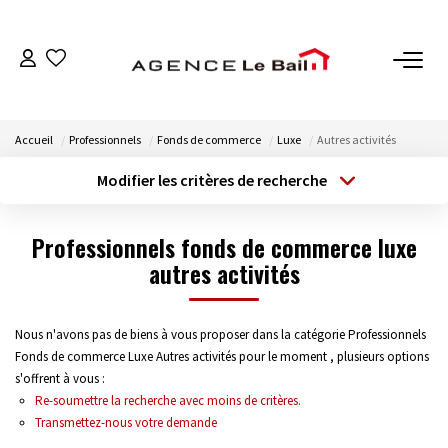
VENTES
Accueil
Professionnels
Fonds de commerce
Luxe
Autres activités
ESTIMATION
Modifier les critères de recherche
Type de transaction
Localisation
Acheter
Localisation
LOCATIONS
Professionnels fonds de commerce luxe
Type de bien
Sélectionnez...
autres activités
Surface min
GESTION
Budget max
Plus de critères
Espace Propriétaire
Nous n'avons pas de biens à vous proposer dans la catégorie Professionnels
Fonds de commerce Luxe Autres activités pour le moment , plusieurs options
Espace Locataire
Créer une alerte
s'offrent à vous :
Re-soumettre la recherche avec moins de critères.
Transmettez-nous votre demande
NOTRE AGENCE