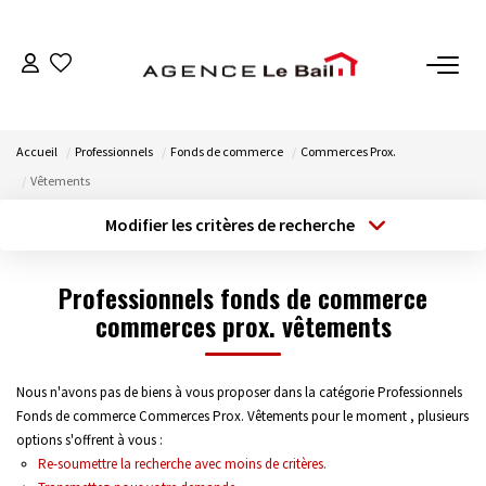
VENTES
Accueil
Professionnels
Fonds de commerce
Commerces Prox.
ESTIMATION
Vêtements
Modifier les critères de recherche
LOCATIONS
Type de transaction
Localisation
Acheter
Localisation
Professionnels fonds de commerce
Type de bien
GESTION
Sélectionnez...
commerces prox. vêtements
Surface min
Espace Propriétaire
Budget max
Plus de critères
Espace Locataire
Nous n'avons pas de biens à vous proposer dans la catégorie Professionnels
Fonds de commerce Commerces Prox. Vêtements pour le moment , plusieurs
Créer une alerte
options s'offrent à vous :
Re-soumettre la recherche avec moins de critères.
NOTRE AGENCE