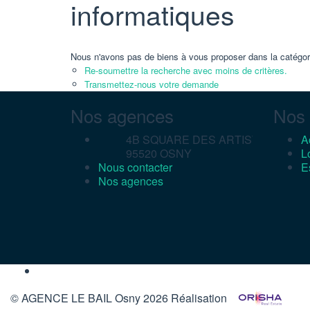
informatiques
Nous n'avons pas de biens à vous proposer dans la catégori
Re-soumettre la recherche avec moins de critères.
Transmettez-nous votre demande
Nos agences
Nos 
4B SQUARE DES ARTISTES,
A
95520 OSNY
L
Nous contacter
E
Nos agences
© AGENCE LE BAIL Osny 2026
Réalisation