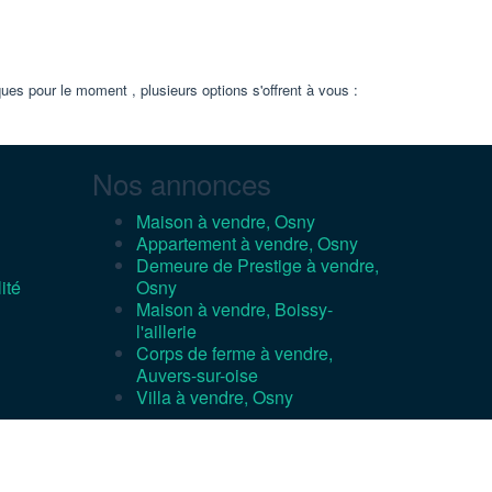
s pour le moment , plusieurs options s'offrent à vous :
Nos annonces
Maison à vendre, Osny
Appartement à vendre, Osny
Demeure de Prestige à vendre,
ité
Osny
Maison à vendre, Boissy-
l'aillerie
Corps de ferme à vendre,
Auvers-sur-oise
Villa à vendre, Osny