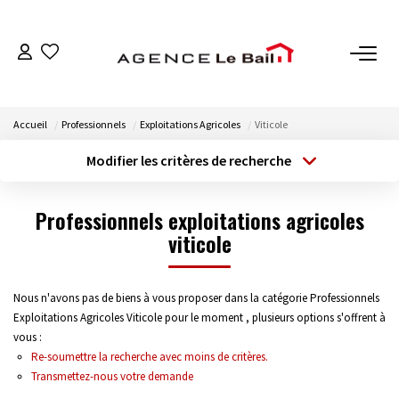
VENTES
Accueil
Professionnels
Exploitations Agricoles
Viticole
ESTIMATION
Modifier les critères de recherche
Type de transaction
Localisation
Acheter
Localisation
LOCATIONS
Professionnels exploitations agricoles
Type de bien
Sélectionnez...
viticole
Surface min
GESTION
Budget max
Plus de critères
Espace Propriétaire
Nous n'avons pas de biens à vous proposer dans la catégorie Professionnels
Exploitations Agricoles Viticole pour le moment , plusieurs options s'offrent à
Espace Locataire
Créer une alerte
vous :
Re-soumettre la recherche avec moins de critères.
Transmettez-nous votre demande
NOTRE AGENCE