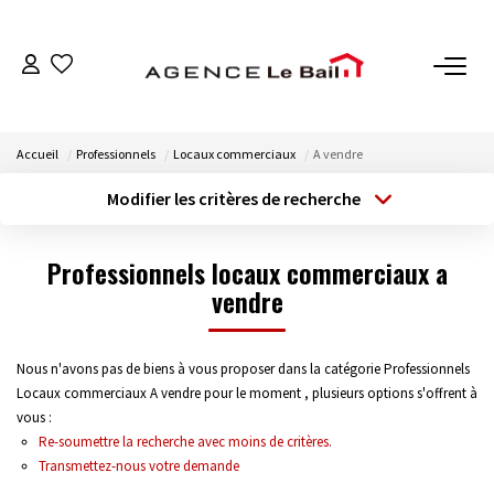
VENTES
Accueil
Professionnels
Locaux commerciaux
A vendre
ESTIMATION
Modifier les critères de recherche
Type de transaction
Localisation
Acheter
Localisation
LOCATIONS
Professionnels locaux commerciaux a
Type de bien
Sélectionnez...
vendre
Surface min
GESTION
Budget max
Plus de critères
Espace Propriétaire
Nous n'avons pas de biens à vous proposer dans la catégorie Professionnels
Locaux commerciaux A vendre pour le moment , plusieurs options s'offrent à
Espace Locataire
Créer une alerte
vous :
Re-soumettre la recherche avec moins de critères.
Transmettez-nous votre demande
NOTRE AGENCE