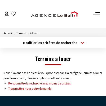
VENTES
Accueil
Terrains
A louer
ESTIMATION
Modifier les critères de recherche
Type de transaction
Localisation
Acheter
Localisation
LOCATIONS
Terrains a louer
Type de bien
Sélectionnez...
Surface min
GESTION
Nous n'avons pas de biens à vous proposer dans la catégorie Terrains A louer
Budget max
Plus de critères
Espace Propriétaire
pour le moment , plusieurs options s'offrent à vous :
Re-soumettre la recherche avec moins de critères.
Espace Locataire
Créer une alerte
Transmettez-nous votre demande
NOTRE AGENCE