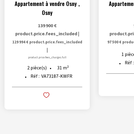
Appartement à vendre Osny
,
Appartemen
Osny
139 900 €
product.price.fees_included
|
product.pr
129 994 €
product.price.fees_included
97 500 €
produ
|
1
pièc
product.price.fees_charges.full
Réf 
31
m²
2
pièce(s)
Réf :
VA73187-KWFR