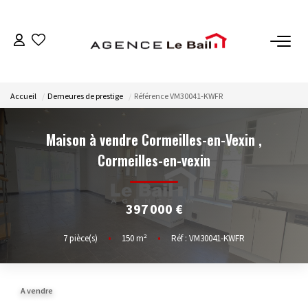
VENTES
Accueil
Demeures de prestige
Référence VM30041-KWFR
ESTIMATION
Maison à vendre Cormeilles-en-Vexin
,
LOCATIONS
Cormeilles-en-vexin
GESTION
397 000 €
Espace Propriétaire
7
pièce(s)
•
150
m²
•
Réf : VM30041-KWFR
Espace Locataire
A vendre
NOTRE AGENCE