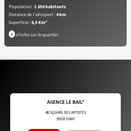
Population :
1 350 habitants
Distance de l'aéroport :
4 km
Superficie :
9,5 Km²
+
d'infos sur le quartier
DENSITÉ DE POPULATION
ENFANTS ET ADOLESCENTS
AGE MOYEN
REVENU MENSUEL PAR MÉNAGE
TAUX DE PROPRIÉTAIRES
TAUX D'HABITATION
TAXE FONCIÈRE
PART DES MÉNAGES SANS VOITURE
AGENCE LE BAIL*
DISTANCE DE L'AÉROPORT :
SUPERFICIE :
4B SQUARE DES ARTISTES
95520
OSNY
RÉSULTATS DES LYCÉES
ECOLES ET CRÈCHES