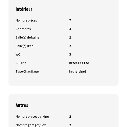
Intérieur
Nombre pièces
7
Chambres
4
Salle(s) de bains
1
Salle(s) d'eau
2
WC
3
Cuisine
Kitchenette
Type Chauffage
Individuel
Autres
Nombre places parking
2
Nombre garages/Box
2