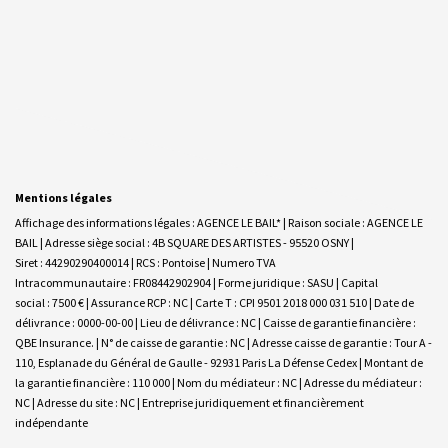
Mentions légales
Affichage des informations légales : AGENCE LE BAIL* | Raison sociale : AGENCE LE
BAIL | Adresse siège social : 4B SQUARE DES ARTISTES - 95520 OSNY |
Siret : 44290290400014 | RCS : Pontoise | Numero TVA
Intracommunautaire : FR08442902904 | Forme juridique : SASU | Capital
social : 7500 € | Assurance RCP : NC |
Carte T : CPI 9501 2018 000 031 510 | Date de
délivrance : 0000-00-00 | Lieu de délivrance : NC | Caisse de garantie financière :
QBE Insurance. | N° de caisse de garantie : NC | Adresse caisse de garantie : Tour A -
110, Esplanade du Général de Gaulle - 92931 Paris La Défense Cedex | Montant de
la garantie financière : 110 000 | Nom du médiateur : NC | Adresse du médiateur :
NC | Adresse du site : NC |
Entreprise juridiquement et financièrement
indépendante