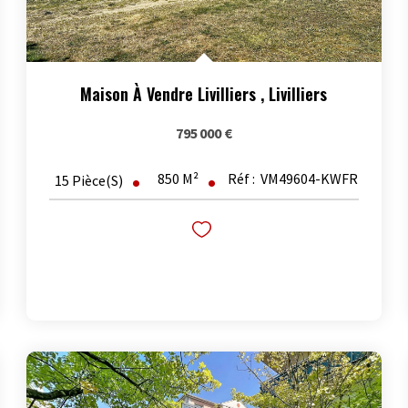
Maison À Vendre Livilliers
,
Livilliers
795 000 €
850
M²
Réf :
VM49604-KWFR
15
Pièce(s)