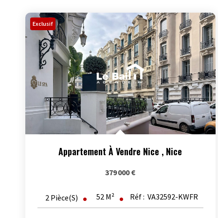
Exclusif
Appartement À Vendre Nice
,
Nice
379 000 €
52
M²
Réf :
VA32592-KWFR
2
Pièce(s)