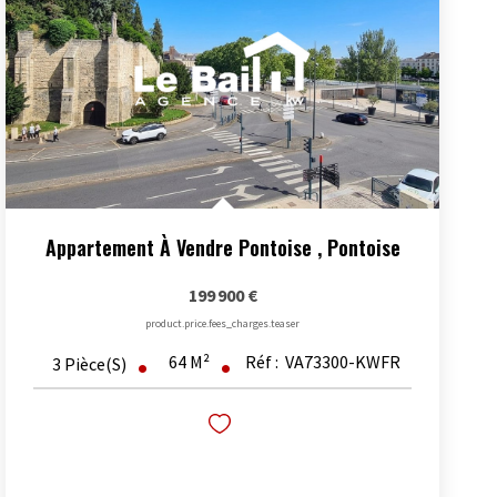
Appartement À Vendre Pontoise
,
Pontoise
199 900 €
product.price.fees_charges.teaser
64
M²
Réf :
VA73300-KWFR
3
Pièce(s)