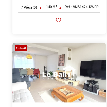
140
M²
Réf :
VM51424-KWFR
7
Pièce(s)
Exclusif