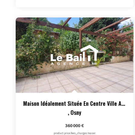
Maison Idéalement Située En Centre Ville Avec Grand Jardin...
,
Osny
360 000 €
product.price.fees_charges.teaser