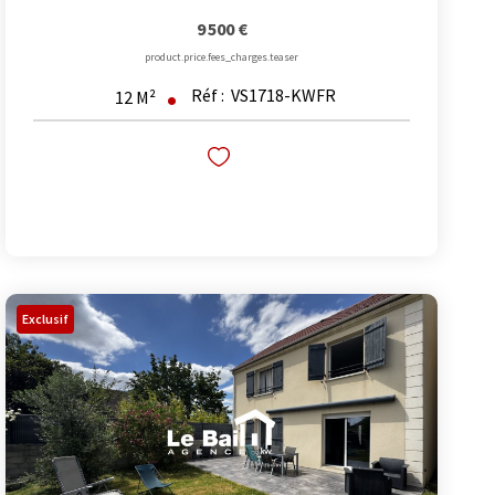
9 500 €
product.price.fees_charges.teaser
Réf :
VS1718-KWFR
12
M²
Exclusif