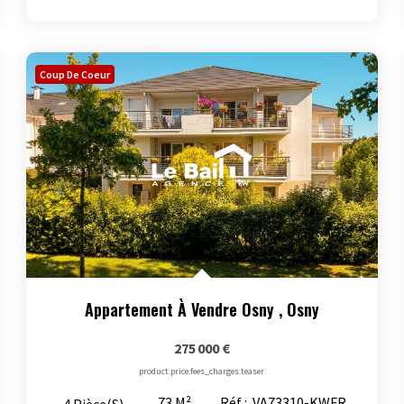
Coup De Coeur
Appartement À Vendre Osny
,
Osny
275 000 €
product.price.fees_charges.teaser
73
M²
Réf :
VA73310-KWFR