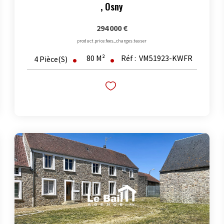
,
Osny
294 000 €
product.price.fees_charges.teaser
80
M²
Réf :
VM51923-KWFR
4
Pièce(s)