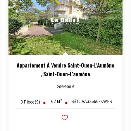
Appartement À Vendre Saint-Ouen-L'Aumône
,
Saint-Ouen-L'aumône
209 900 €
62
M²
Réf :
VA32666-KWFR
3
Pièce(s)