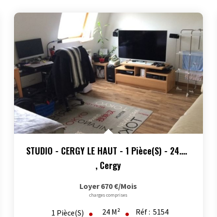
STUDIO - CERGY LE HAUT - 1 Pièce(s) - 24.4 M2- Parking En...
,
Cergy
Loyer 670 €/mois
charges comprises
24
M²
Réf :
5154
1
Pièce(s)