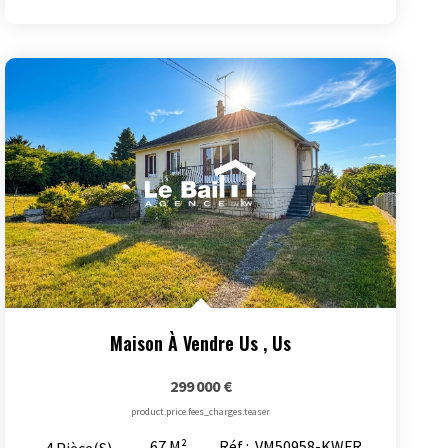
Maison À Vendre Us
,
Us
299 000 €
product.price.fees_charges.teaser
67
M²
Réf :
VM50958-KWFR