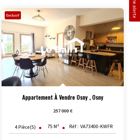
Créer une alerte
Exclusif
Appartement À Vendre Osny
,
Osny
257 000 €
75
M²
Réf :
VA73400-KWFR
4
Pièce(s)