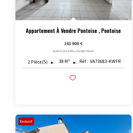
Appartement À Vendre Pontoise
,
Pontoise
161 900 €
product.price.fees_charges.teaser
38
M²
Réf :
VA73683-KWFR
2
Pièce(s)
Exclusif