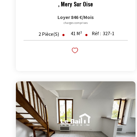
,
Mery Sur Oise
Loyer 846 €/mois
charges comprises
41
M²
Réf :
327-1
2
Pièce(s)