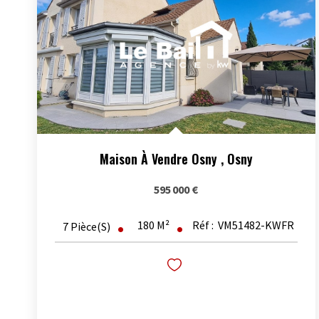
Maison À Vendre Osny
,
Osny
595 000 €
180
M²
Réf :
VM51482-KWFR
7
Pièce(s)