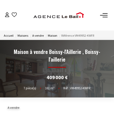
VENTES
Accueil
Maisons
A vendre
Maison
Référence VM49952-KWFR
ESTIMATION
Maison à vendre Boissy-l'Aillerie
,
Boissy-
LOCATIONS
l'aillerie
GESTION
409 000 €
Espace Propriétaire
7
pièce(s)
•
161
m²
•
Réf : VM49952-KWFR
Espace Locataire
A vendre
NOTRE AGENCE