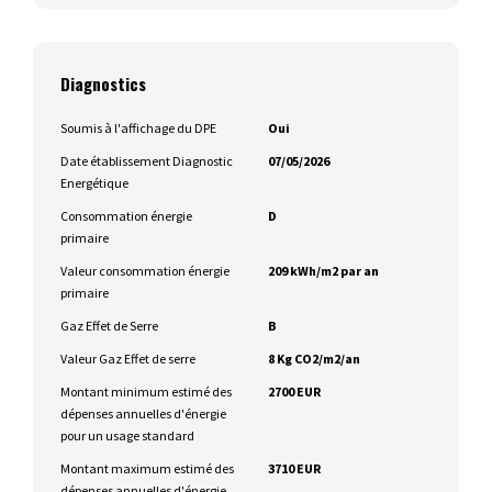
Diagnostics
Soumis à l'affichage du DPE
Oui
Date établissement Diagnostic
07/05/2026
Energétique
Consommation énergie
D
primaire
Valeur consommation énergie
209 kWh/m2 par an
primaire
Gaz Effet de Serre
B
Valeur Gaz Effet de serre
8 Kg CO2/m2/an
Montant minimum estimé des
2700 EUR
dépenses annuelles d'énergie
pour un usage standard
Montant maximum estimé des
3710 EUR
dépenses annuelles d'énergie