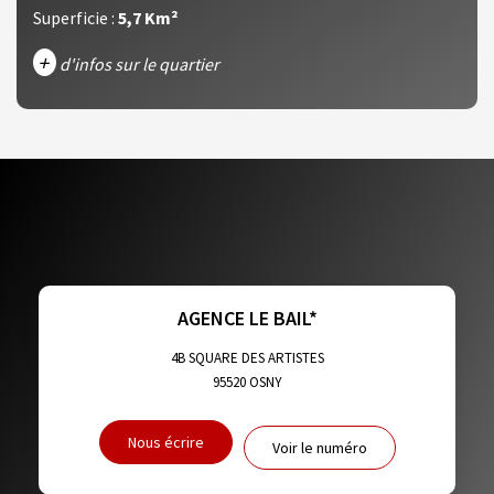
Superficie :
5,7 Km²
+
d'infos sur le quartier
DENSITÉ DE POPULATION
ENFANTS ET ADOLESCENTS
AGE MOYEN
REVENU MENSUEL PAR MÉNAGE
TAUX DE PROPRIÉTAIRES
TAUX D'HABITATION
TAXE FONCIÈRE
PART DES MÉNAGES SANS VOITURE
AGENCE LE BAIL*
DISTANCE DE L'AÉROPORT :
SUPERFICIE :
4B SQUARE DES ARTISTES
95520
OSNY
RÉSULTATS DES LYCÉES
ECOLES ET CRÈCHES
Nous écrire
Voir le numéro
RESTAURANTS ET CAFÉS
COMMERCES