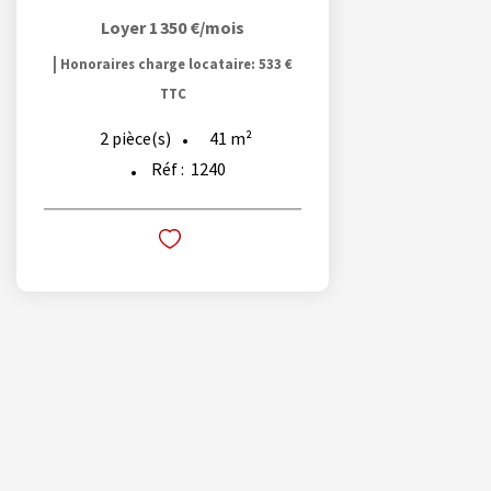
Loyer 1 350 €/mois
|
Honoraires charge locataire: 533 €
TTC
41
m²
2
pièce(s)
Réf :
1240