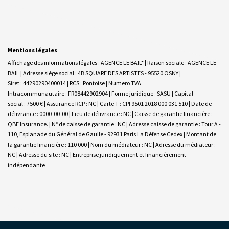
Mentions légales
Affichage des informations légales : AGENCE LE BAIL* | Raison sociale : AGENCE LE
BAIL | Adresse siège social : 4B SQUARE DES ARTISTES - 95520 OSNY |
Siret : 44290290400014 | RCS : Pontoise | Numero TVA
Intracommunautaire : FR08442902904 | Forme juridique : SASU | Capital
social : 7500 € | Assurance RCP : NC |
Carte T : CPI 9501 2018 000 031 510 | Date de
délivrance : 0000-00-00 | Lieu de délivrance : NC | Caisse de garantie financière :
QBE Insurance. | N° de caisse de garantie : NC | Adresse caisse de garantie : Tour A -
110, Esplanade du Général de Gaulle - 92931 Paris La Défense Cedex | Montant de
la garantie financière : 110 000 | Nom du médiateur : NC | Adresse du médiateur :
NC | Adresse du site : NC |
Entreprise juridiquement et financièrement
indépendante