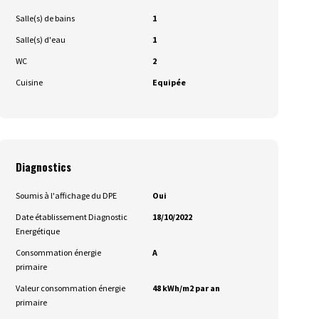
Salle(s) de bains
1
Salle(s) d'eau
1
WC
2
Cuisine
Equipée
Diagnostics
Soumis à l'affichage du DPE
Oui
Date établissement Diagnostic
18/10/2022
Energétique
Consommation énergie
A
primaire
Valeur consommation énergie
48 kWh/m2 par an
primaire