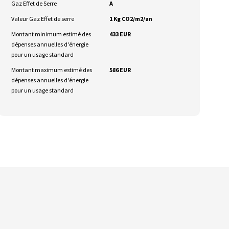
Gaz Effet de Serre
A
Valeur Gaz Effet de serre
1 Kg CO2/m2/an
Montant minimum estimé des
433 EUR
dépenses annuelles d'énergie
pour un usage standard
Montant maximum estimé des
586 EUR
dépenses annuelles d'énergie
pour un usage standard