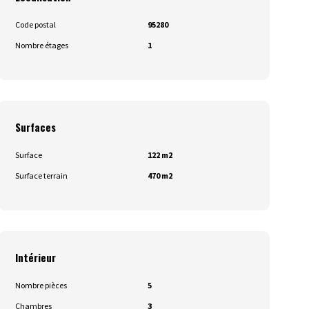
Code postal
95280
Nombre étages
1
Surfaces
Surface
122 m2
Surface terrain
470 m2
Intérieur
Nombre pièces
5
Chambres
3