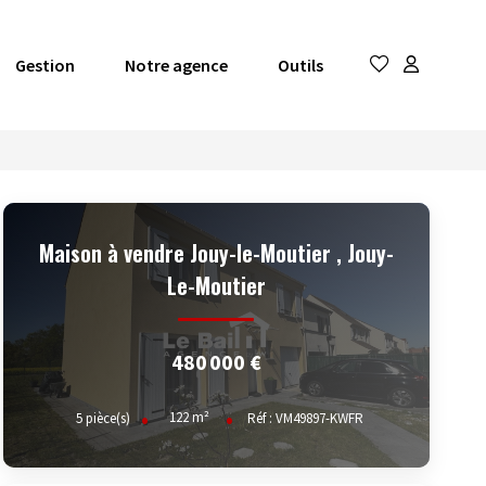
Gestion
Notre agence
Outils
Maison à vendre Jouy-le-Moutier
,
Jouy-
Le-Moutier
480 000 €
122
m²
5
pièce(s)
Réf :
VM49897-KWFR