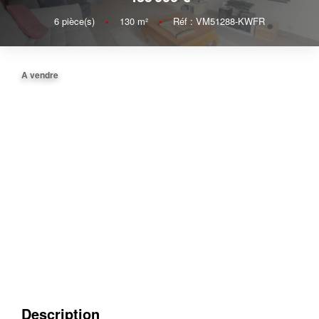
6
pièce(s)
•
130
m²
•
Réf : VM51288-KWFR
A vendre
Description