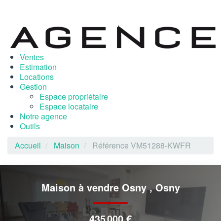
Ventes
Estimation
Locations
Gestion
Espace propriétaire
Espace locataire
Notre agence
Outils
Accueil
Maison
Référence VM51288-KWFR
Maison à vendre Osny
,
Osny
435 000 €