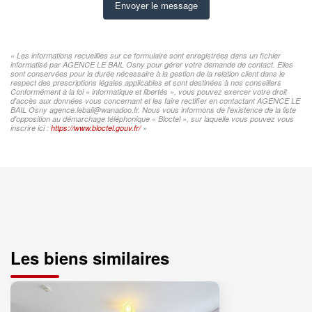
Envoyer le message
« Les informations recueillies sur ce formulaire sont enregistrées dans un fichier
informatisé par AGENCE LE BAIL Osny pour gérer votre demande de contact. Elles
sont conservées pour la durée nécessaire à la gestion de la relation client dans le
respect des prescriptions légales applicables et sont destinées à nos conseillers
Conformément à la loi « informatique et libertés », vous pouvez exercer votre droit
d'accès aux données vous concernant et les faire rectifier en contactant AGENCE LE
BAIL Osny agence.lebail@wanadoo.fr. Nous vous informons de l'existence de la liste
d'opposition au démarchage téléphonique « Bloctel », sur laquelle vous pouvez vous
inscrire ici :
https://www.bloctel.gouv.fr/
»
Les biens similaires