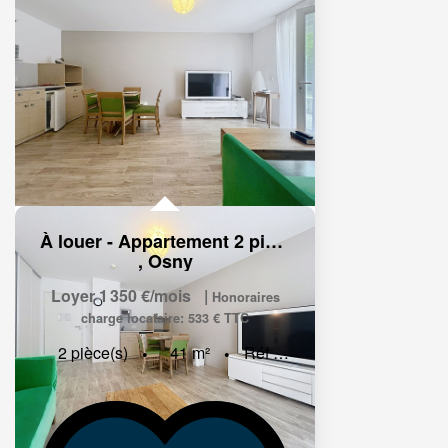
À louer - Appartement 2 pièces meublé situé à Osny
,
Osny
Loyer 1 350 €/mois
|
Honoraires
charge locataire: 533 € TTC
2
pièce(s)
41
m²
Réf :
1240