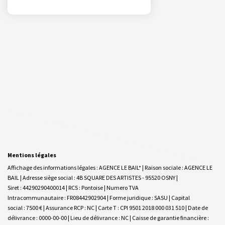
Mentions légales
Affichage des informations légales : AGENCE LE BAIL* | Raison sociale : AGENCE LE
BAIL | Adresse siège social : 4B SQUARE DES ARTISTES - 95520 OSNY |
Siret : 44290290400014 | RCS : Pontoise | Numero TVA
Intracommunautaire : FR08442902904 | Forme juridique : SASU | Capital
social : 7500 € | Assurance RCP : NC |
Carte T : CPI 9501 2018 000 031 510 | Date de
délivrance : 0000-00-00 | Lieu de délivrance : NC | Caisse de garantie financière :