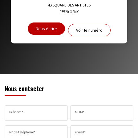
DISTANCE DE L'AÉROPORT :
SUPERFICIE :
4B SQUARE DES ARTISTES
95520
OSNY
RÉSULTATS DES LYCÉES
ECOLES ET CRÈCHES
Nous écrire
Voir le numéro
RESTAURANTS ET CAFÉS
COMMERCES
MÉDECINS
Nous contacter
Prénom*
NOM*
N° de téléphone*
email*