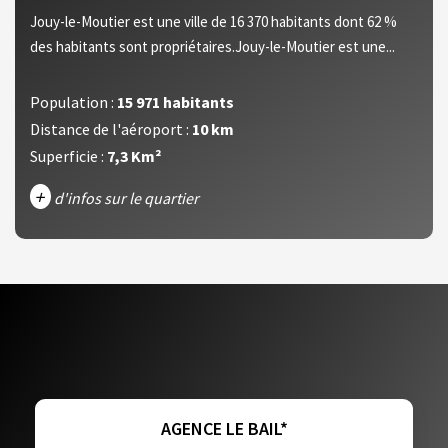
Jouy-le-Moutier est une ville de 16 370 habitants dont 62 %
des habitants sont propriétaires.Jouy-le-Moutier est une...
Population :
15 971 habitants
Distance de l'aéroport :
10 km
Superficie :
7,3 Km²
+
d'infos sur le quartier
DENSITÉ DE POPULATION
ENFANTS ET ADOLESCENTS
AGE MOYEN
REVENU MENSUEL PAR MÉNAGE
TAUX DE PROPRIÉTAIRES
TAUX D'HABITATION
TAXE FONCIÈRE
PART DES MÉNAGES SANS VOITURE
AGENCE LE BAIL*