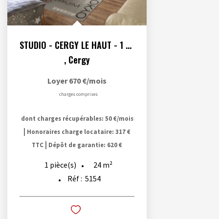
STUDIO - CERGY LE HAUT - 1 pièce(s) - 24.4 m2- Parking en...
,
Cergy
Loyer 670 €/mois
charges comprises
dont charges récupérables: 50 €/mois
|
Honoraires charge locataire: 317 €
|
TTC
Dépôt de garantie: 620 €
24
m²
1
pièce(s)
Réf :
5154