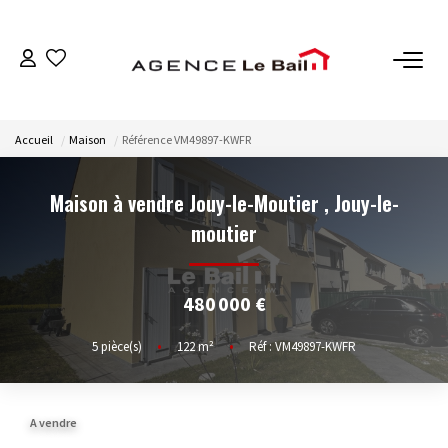
VENTES
Accueil
Maison
Référence VM49897-KWFR
ESTIMATION
Maison à vendre Jouy-le-Moutier
,
Jouy-le-
LOCATIONS
moutier
GESTION
480 000 €
Espace Propriétaire
5
pièce(s)
•
122
m²
•
Réf : VM49897-KWFR
Espace Locataire
A vendre
NOTRE AGENCE