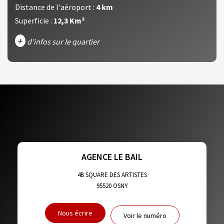
Distance de l'aéroport :
4 km
Superficie :
12,3 Km²
+
d'infos sur le quartier
DENSITÉ DE POPULATION
ENFANTS ET ADOLESCENTS
AGE MOYEN
REVENU MENSUEL PAR MÉNAGE
TAUX DE PROPRIÉTAIRES
TAUX D'HABITATION
TAXE FONCIÈRE
PART DES MÉNAGES SANS VOITURE
AGENCE LE BAIL
DISTANCE DE L'AÉROPORT :
SUPERFICIE :
4B SQUARE DES ARTISTES
95520
OSNY
RÉSULTATS DES LYCÉES
ECOLES ET CRÈCHES
Nous écrire
Voir le numéro
RESTAURANTS ET CAFÉS
COMMERCES