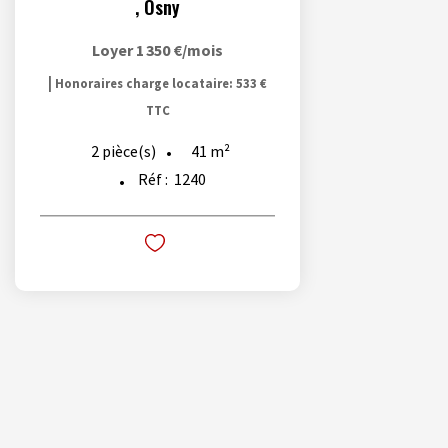
,
Osny
Loyer 1 350 €/mois
|
Honoraires charge locataire: 533 €
TTC
41
m²
2
pièce(s)
Réf :
1240