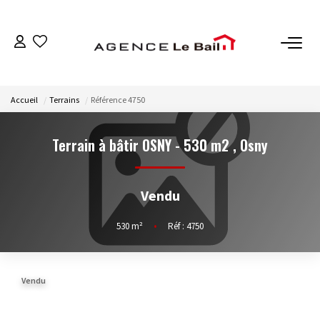
VENTES
Accueil
Terrains
Référence 4750
ESTIMATION
Terrain à bâtir OSNY - 530 m2
,
Osny
LOCATIONS
Vendu
GESTION
530
m²
•
Réf : 4750
Espace Propriétaire
Espace Locataire
Vendu
NOTRE AGENCE