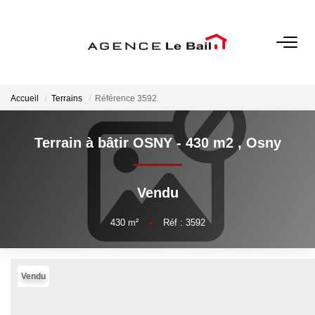
VENTES
Accueil
Terrains
Référence 3592
ESTIMATION
Terrain à bâtir OSNY - 430 m2
,
Osny
LOCATIONS
Vendu
GESTION
430
m²
•
Réf : 3592
Espace Propriétaire
Espace Locataire
Vendu
NOTRE AGENCE