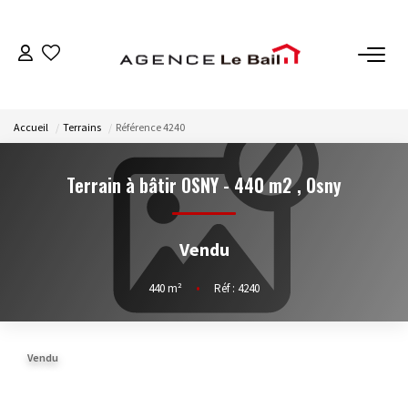
VENTES
Accueil
Terrains
Référence 4240
ESTIMATION
Terrain à bâtir OSNY - 440 m2
,
Osny
LOCATIONS
Vendu
GESTION
440
m²
•
Réf : 4240
Espace Propriétaire
Espace Locataire
Vendu
NOTRE AGENCE