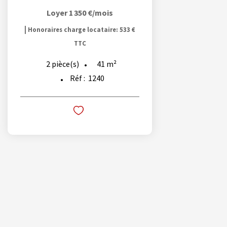
Loyer 1 350 €/mois
|
Honoraires charge locataire: 533 €
TTC
41
m²
2
pièce(s)
Réf :
1240