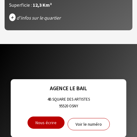
Superficie :
12,3 Km²
+
d'infos sur le quartier
DENSITÉ DE POPULATION
ENFANTS ET ADOLESCENTS
AGE MOYEN
REVENU MENSUEL PAR MÉNAGE
TAUX DE PROPRIÉTAIRES
TAUX D'HABITATION
TAXE FONCIÈRE
PART DES MÉNAGES SANS VOITURE
AGENCE LE BAIL
DISTANCE DE L'AÉROPORT :
SUPERFICIE :
4B SQUARE DES ARTISTES
95520
OSNY
RÉSULTATS DES LYCÉES
ECOLES ET CRÈCHES
Nous écrire
Voir le numéro
RESTAURANTS ET CAFÉS
COMMERCES