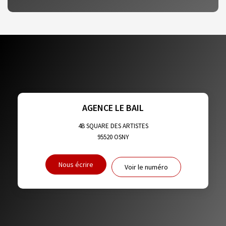
DENSITÉ DE POPULATION
ENFANTS ET ADOLESCENTS
AGE MOYEN
REVENU MENSUEL PAR MÉNAGE
TAUX DE PROPRIÉTAIRES
TAUX D'HABITATION
TAXE FONCIÈRE
PART DES MÉNAGES SANS VOITURE
AGENCE LE BAIL
DISTANCE DE L'AÉROPORT :
SUPERFICIE :
4B SQUARE DES ARTISTES
95520
OSNY
RÉSULTATS DES LYCÉES
ECOLES ET CRÈCHES
Nous écrire
Voir le numéro
RESTAURANTS ET CAFÉS
COMMERCES
MÉDECINS