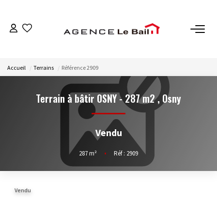
VENTES
Accueil
Terrains
Référence 2909
ESTIMATION
Terrain à bâtir OSNY - 287 m2
,
Osny
LOCATIONS
Vendu
GESTION
287
m²
•
Réf : 2909
Espace Propriétaire
Espace Locataire
Vendu
NOTRE AGENCE