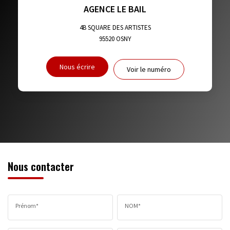
TAXE FONCIÈRE
PART DES MÉNAGES SANS VOITURE
AGENCE LE BAIL
DISTANCE DE L'AÉROPORT :
SUPERFICIE :
4B SQUARE DES ARTISTES
95520
OSNY
RÉSULTATS DES LYCÉES
ECOLES ET CRÈCHES
Nous écrire
Voir le numéro
RESTAURANTS ET CAFÉS
COMMERCES
MÉDECINS
Nous contacter
Prénom*
NOM*