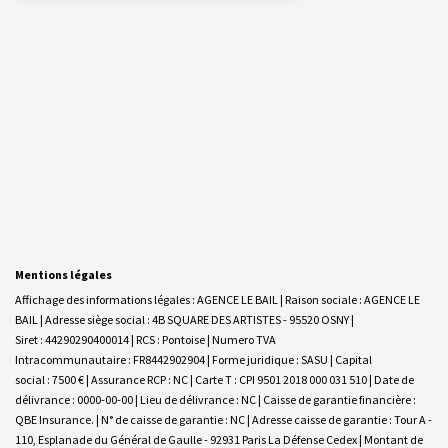
Mentions légales
Affichage des informations légales : AGENCE LE BAIL | Raison sociale : AGENCE LE
BAIL | Adresse siège social : 4B SQUARE DES ARTISTES - 95520 OSNY |
Siret : 44290290400014 | RCS : Pontoise | Numero TVA
Intracommunautaire : FR8442902904 | Forme juridique : SASU | Capital
social : 7500 € | Assurance RCP : NC |
Carte T : CPI 9501 2018 000 031 510 | Date de
délivrance : 0000-00-00 | Lieu de délivrance : NC | Caisse de garantie financière :
QBE Insurance. | N° de caisse de garantie : NC | Adresse caisse de garantie : Tour A -
110, Esplanade du Général de Gaulle - 92931 Paris La Défense Cedex | Montant de