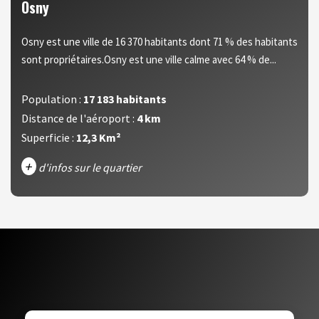
Osny
Osny est une ville de 16 370 habitants dont 71 % des habitants
sont propriétaires.Osny est une ville calme avec 64 % de...
Population :
17 183 habitants
Distance de l'aéroport :
4 km
Superficie :
12,3 Km²
+
d'infos sur le quartier
DENSITÉ DE POPULATION
ENFANTS ET ADOLESCENTS
AGE MOYEN
REVENU MENSUEL PAR MÉNAGE
TAUX DE PROPRIÉTAIRES
TAUX D'HABITATION