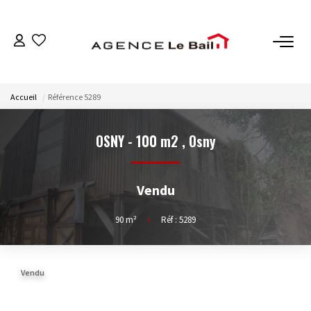
VENTES
Accueil
Référence 5289
ESTIMATION
OSNY - 100 m2
,
Osny
LOCATIONS
Vendu
GESTION
90
m²
•
Réf : 5289
Espace Propriétaire
Espace Locataire
Vendu
NOTRE AGENCE