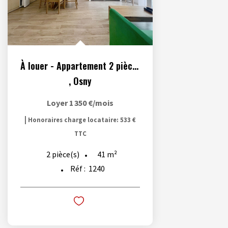
À louer - Appartement 2 pièces meublé situé à Osny
,
Osny
Loyer 1 350 €/mois
|
Honoraires charge locataire: 533 €
TTC
41
m²
2
pièce(s)
Réf :
1240