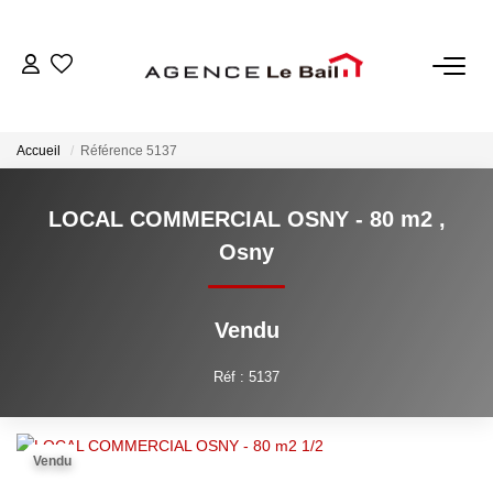
VENTES
Accueil
Référence 5137
ESTIMATION
LOCAL COMMERCIAL OSNY - 80 m2
,
LOCATIONS
Osny
GESTION
Vendu
Espace Propriétaire
Réf : 5137
Espace Locataire
Vendu
NOTRE AGENCE