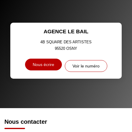
MÉNAGE
TAUX DE PROPRIÉTAIRES
TAUX D'HABITATION
AGENCE LE BAIL
TAXE FONCIÈRE
PART DES MÉNAGES SANS
VOITURE
4B SQUARE DES ARTISTES
95520
OSNY
DISTANCE DE L'AÉROPORT :
SUPERFICIE :
Nous écrire
Voir le numéro
RÉSULTATS DES LYCÉES
ECOLES ET CRÈCHES
RESTAURANTS ET CAFÉS
COMMERCES
MÉDECINS
Nous contacter