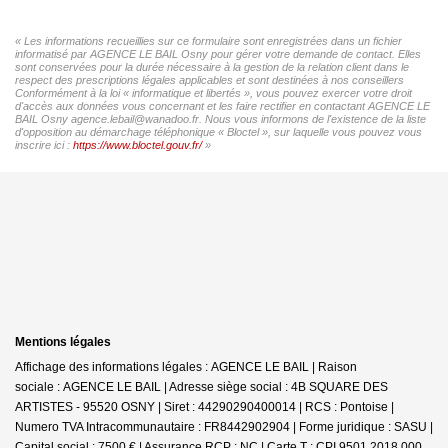
« Les informations recueillies sur ce formulaire sont enregistrées dans un fichier
informatisé par AGENCE LE BAIL Osny pour gérer votre demande de contact. Elles
sont conservées pour la durée nécessaire à la gestion de la relation client dans le
respect des prescriptions légales applicables et sont destinées à nos conseillers
Conformément à la loi « informatique et libertés », vous pouvez exercer votre droit
d'accès aux données vous concernant et les faire rectifier en contactant AGENCE LE
BAIL Osny agence.lebail@wanadoo.fr. Nous vous informons de l'existence de la liste
d'opposition au démarchage téléphonique « Bloctel », sur laquelle vous pouvez vous
inscrire ici :
https://www.bloctel.gouv.fr/
»
Mentions légales
Affichage des informations légales : AGENCE LE BAIL | Raison
sociale : AGENCE LE BAIL | Adresse siège social : 4B SQUARE DES
ARTISTES - 95520 OSNY | Siret : 44290290400014 | RCS : Pontoise |
Numero TVA Intracommunautaire : FR8442902904 | Forme juridique : SASU |
Capital social : 7500 € | Assurance RCP : NC |
Carte T : CPI 9501 2018 000