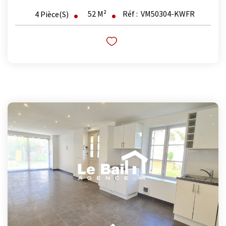
52
M²
Réf :
VM50304-KWFR
4
Pièce(s)