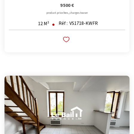
9 500 €
product.price.fees_charges.teaser
Réf :
VS1718-KWFR
12
M²