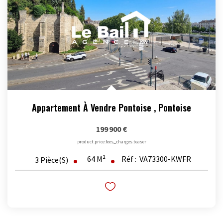
Appartement À Vendre Pontoise
,
Pontoise
199 900 €
product.price.fees_charges.teaser
64
M²
Réf :
VA73300-KWFR
3
Pièce(s)