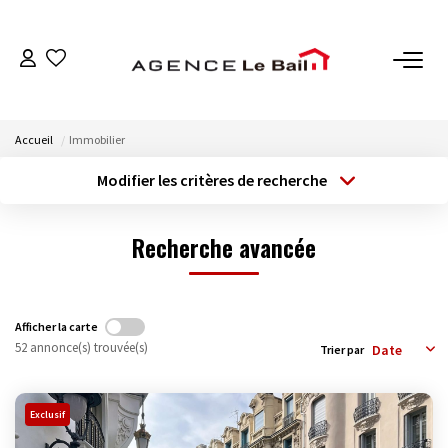
VENTES
Accueil
Immobilier
ESTIMATION
Modifier les critères de recherche
Type de transaction
Localisation
Acheter
Localisation
LOCATIONS
Recherche avancée
Type de bien
Sélectionnez...
Surface min
GESTION
Budget max
Plus de critères
Espace Propriétaire
Afficher la carte
52 annonce(s) trouvée(s)
Trier par
Espace Locataire
Créer une alerte
Exclusif
NOTRE AGENCE