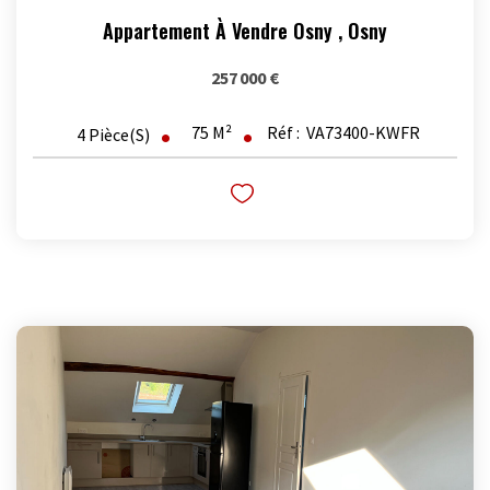
Appartement À Vendre Osny
,
Osny
257 000 €
75
M²
Réf :
VA73400-KWFR
4
Pièce(s)