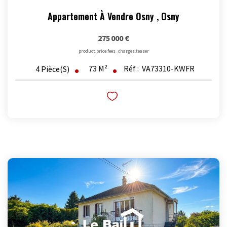
Appartement À Vendre Osny
,
Osny
275 000 €
product.price.fees_charges.teaser
73
M²
Réf :
VA73310-KWFR
4
Pièce(s)