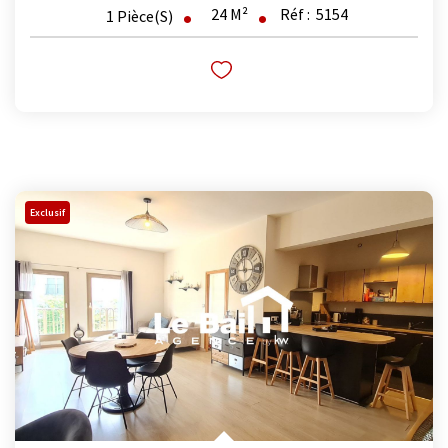
24
M²
Réf :
5154
1
Pièce(s)
Exclusif