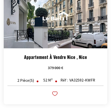
OUTILS
Appartement À Vendre Nice
,
Nice
379 000 €
52
M²
Réf :
VA32592-KWFR
2
Pièce(s)