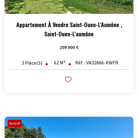
Appartement À Vendre Saint-Ouen-L'Aumône
,
Saint-Ouen-L'aumône
209 900 €
62
M²
Réf :
VA32666-KWFR
3
Pièce(s)
Exclusif