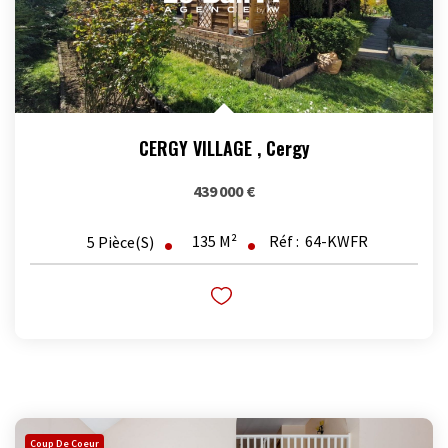
CERGY VILLAGE
,
Cergy
439 000 €
135
M²
Réf :
64-KWFR
5
Pièce(s)
Coup De Coeur