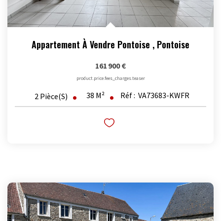
Appartement À Vendre Pontoise
,
Pontoise
161 900 €
product.price.fees_charges.teaser
38
M²
Réf :
VA73683-KWFR
2
Pièce(s)