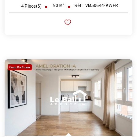
90
M²
Réf :
VM50644-KWFR
4
Pièce(s)
Coup De Coeur