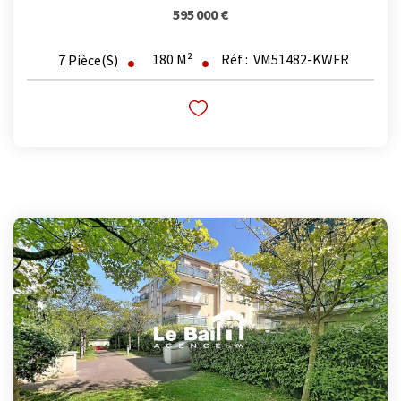
595 000 €
180
M²
Réf :
VM51482-KWFR
7
Pièce(s)