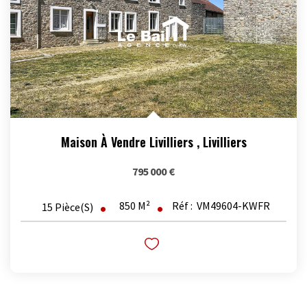
Maison À Vendre Livilliers
,
Livilliers
795 000 €
850
M²
Réf :
VM49604-KWFR
15
Pièce(s)