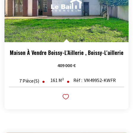
Maison À Vendre Boissy-L'Aillerie
,
Boissy-L'aillerie
409 000 €
161
M²
Réf :
VM49952-KWFR
7
Pièce(s)