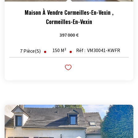
Maison À Vendre Cormeilles-En-Vexin
,
Cormeilles-En-Vexin
397 000 €
150
M²
Réf :
VM30041-KWFR
7
Pièce(s)