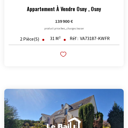
Appartement À Vendre Osny
,
Osny
139 900 €
product.price.fees_charges.teaser
31
M²
Réf :
VA73187-KWFR
2
Pièce(s)