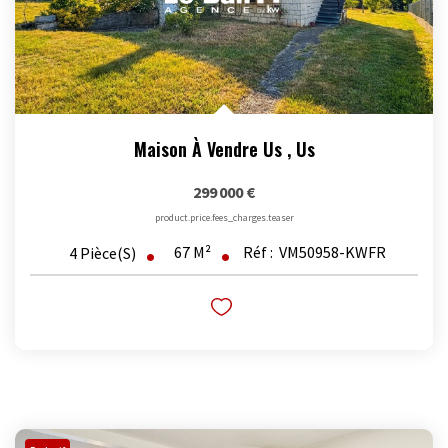
Maison À Vendre Us
,
Us
299 000 €
product.price.fees_charges.teaser
67
M²
Réf :
VM50958-KWFR
4
Pièce(s)