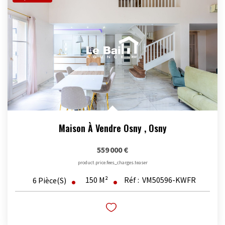
Maison À Vendre Osny
,
Osny
559 000 €
product.price.fees_charges.teaser
150
M²
Réf :
VM50596-KWFR
6
Pièce(s)