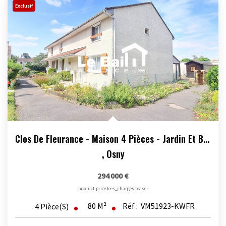
Exclusif
Clos De Fleurance - Maison 4 Pièces - Jardin Et Box
,
Osny
294 000 €
product.price.fees_charges.teaser
80
M²
Réf :
VM51923-KWFR
4
Pièce(s)