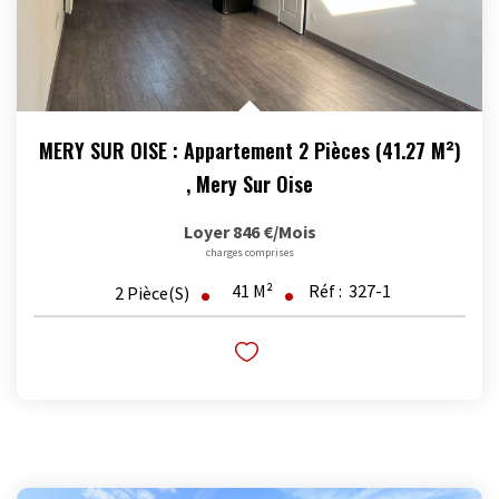
MERY SUR OISE : Appartement 2 Pièces (41.27 M²)
,
Mery Sur Oise
Loyer 846 €/mois
charges comprises
41
M²
Réf :
327-1
2
Pièce(s)