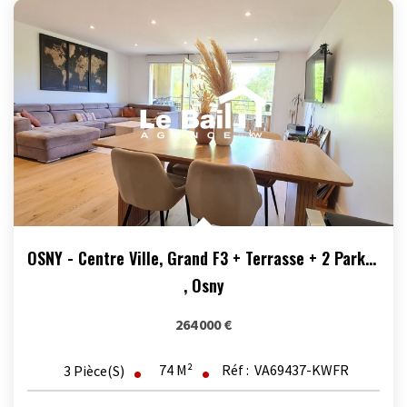
OSNY - Centre Ville, Grand F3 + Terrasse + 2 Parking
,
Osny
264 000 €
74
M²
Réf :
VA69437-KWFR
3
Pièce(s)