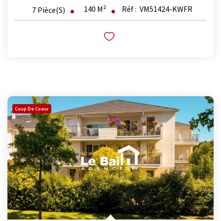
140
M²
Réf :
VM51424-KWFR
7
Pièce(s)
Coup De Coeur