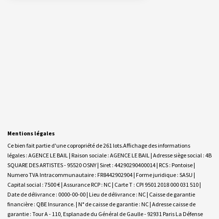
Mentions légales
Ce bien fait partie d'une copropriété de 261 lots.Affichage des informations
légales : AGENCE LE BAIL | Raison sociale : AGENCE LE BAIL | Adresse siège social : 4B
SQUARE DES ARTISTES - 95520 OSNY | Siret : 44290290400014 | RCS : Pontoise |
Numero TVA Intracommunautaire : FR8442902904 | Forme juridique : SASU |
Capital social : 7500 € | Assurance RCP : NC |
Carte T : CPI 9501 2018 000 031 510 |
Date de délivrance : 0000-00-00 | Lieu de délivrance : NC | Caisse de garantie
financière : QBE Insurance. | N° de caisse de garantie : NC | Adresse caisse de
garantie : Tour A - 110, Esplanade du Général de Gaulle - 92931 Paris La Défense