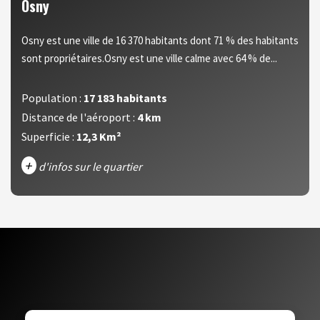
Osny
Osny est une ville de 16 370 habitants dont 71 % des habitants
sont propriétaires.Osny est une ville calme avec 64 % de...
Population :
17 183 habitants
Distance de l'aéroport :
4 km
Superficie :
12,3 Km²
+
d'infos sur le quartier
DENSITÉ DE POPULATION
ENFANTS ET ADOLESCENTS
AGE MOYEN
REVENU MENSUEL PAR MÉNAGE
TAUX DE PROPRIÉTAIRES
TAUX D'HABITATION