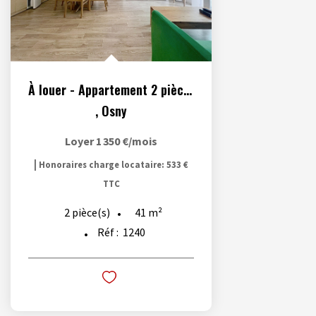
À louer - Appartement 2 pièces meublé situé à Osny
,
Osny
Loyer 1 350 €/mois
|
Honoraires charge locataire: 533 €
TTC
41
m²
2
pièce(s)
Réf :
1240