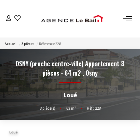
VENTES
Accueil
3 pièces
Référence 228
ESTIMATION
OSNY (proche centre-ville) Appartement 3
LOCATIONS
pièces - 64 m2
,
Osny
GESTION
Loué
Espace Propriétaire
3
pièce(s)
•
63
m²
•
Réf : 228
Espace Locataire
Loué
NOTRE AGENCE