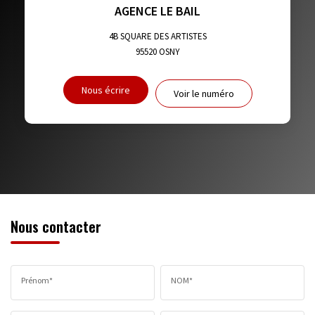
TAXE FONCIÈRE
PART DES MÉNAGES SANS VOITURE
AGENCE LE BAIL
DISTANCE DE L'AÉROPORT :
SUPERFICIE :
4B SQUARE DES ARTISTES
95520
OSNY
RÉSULTATS DES LYCÉES
ECOLES ET CRÈCHES
Nous écrire
Voir le numéro
RESTAURANTS ET CAFÉS
COMMERCES
MÉDECINS
Nous contacter
Prénom*
NOM*