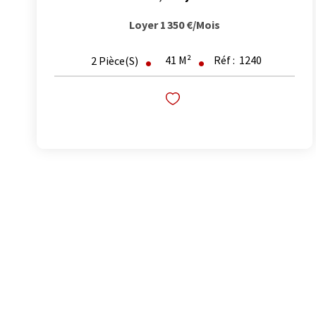
Loyer 1 350 €/mois
41
M²
Réf :
1240
2
Pièce(s)