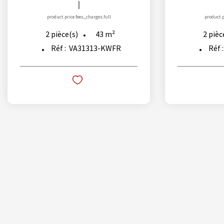
|
product.price.fees_charges.full
product.p
43
m²
2
pièce(s)
2
pièc
Réf :
VA31313-KWFR
Réf 