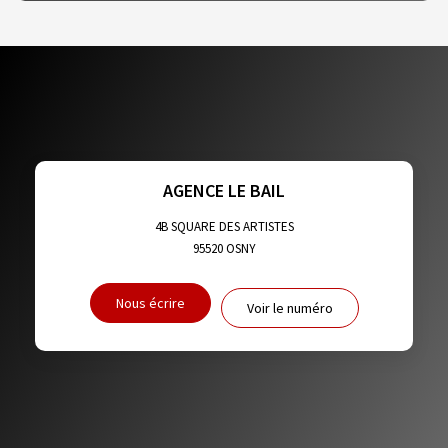
DENSITÉ DE POPULATION
ENFANTS ET ADOLESCENTS
AGE MOYEN
REVENU MENSUEL PAR MÉNAGE
TAUX DE PROPRIÉTAIRES
TAUX D'HABITATION
TAXE FONCIÈRE
PART DES MÉNAGES SANS VOITURE
AGENCE LE BAIL
DISTANCE DE L'AÉROPORT :
SUPERFICIE :
4B SQUARE DES ARTISTES
95520
OSNY
RÉSULTATS DES LYCÉES
ECOLES ET CRÈCHES
Nous écrire
Voir le numéro
RESTAURANTS ET CAFÉS
COMMERCES
MÉDECINS