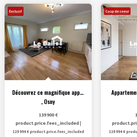
Exclusif
Coup de coeur
Découvrez ce magnifique appartement T2 de 43.36 m²
Appartemen
,
Osny
139 900 €
product.price.fees_included
|
product.pr
129 994 €
product.price.fees_included
129 994 €
produ