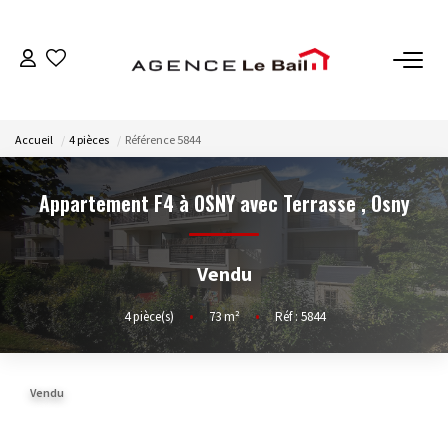
VENTES
Accueil
4 pièces
Référence 5844
ESTIMATION
Appartement F4 à OSNY avec Terrasse
,
Osny
LOCATIONS
Vendu
GESTION
4
pièce(s)
•
73
m²
•
Réf : 5844
Espace Propriétaire
Espace Locataire
Vendu
NOTRE AGENCE