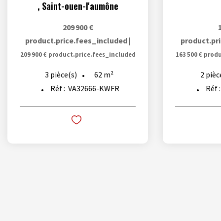
,
Saint-ouen-l'aumône
209 900 €
product.price.fees_included
|
product.pr
209 900 €
product.price.fees_included
163 500 €
produ
62
m²
3
pièce(s)
2
pièc
Réf :
VA32666-KWFR
Réf 