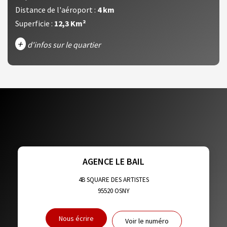
Distance de l'aéroport :
4 km
Superficie :
12,3 Km²
+
d'infos sur le quartier
DENSITÉ DE POPULATION
ENFANTS ET ADOLESCENTS
AGE MOYEN
REVENU MENSUEL PAR MÉNAGE
TAUX DE PROPRIÉTAIRES
TAUX D'HABITATION
TAXE FONCIÈRE
PART DES MÉNAGES SANS VOITURE
AGENCE LE BAIL
DISTANCE DE L'AÉROPORT :
SUPERFICIE :
4B SQUARE DES ARTISTES
95520
OSNY
RÉSULTATS DES LYCÉES
ECOLES ET CRÈCHES
Nous écrire
Voir le numéro
RESTAURANTS ET CAFÉS
COMMERCES