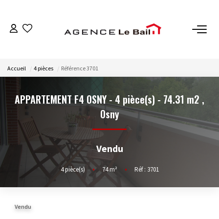
VENTES
Accueil
4 pièces
Référence 3701
ESTIMATION
APPARTEMENT F4 OSNY - 4 pièce(s) - 74.31 m2
,
LOCATIONS
Osny
GESTION
Vendu
Espace Propriétaire
4
pièce(s)
•
74
m²
•
Réf : 3701
Espace Locataire
Vendu
NOTRE AGENCE