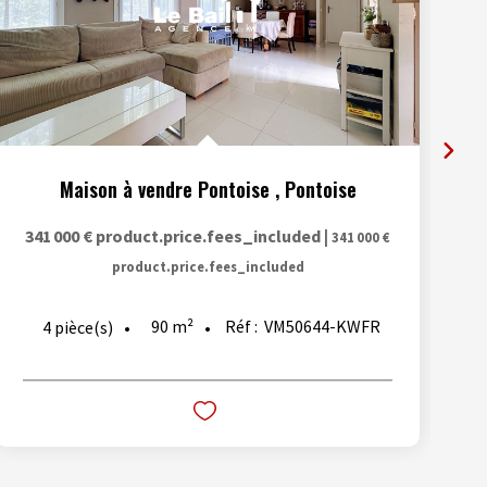
Maison à vendre Pontoise
,
Pontoise
341 000 €
product.price.fees_included
|
341 000 €
product.price.fees_included
90
m²
Réf :
VM50644-KWFR
4
pièce(s)