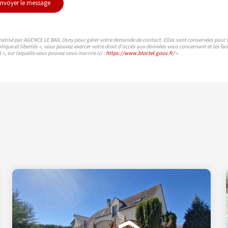
nvoyer le message
rmatisé par AGENCE LE BAIL Osny pour gérer votre demande de contact. Elles sont conservées pour la 
atique et libertés », vous pouvez exercer votre droit d'accès aux données vous concernant et les 
», sur laquelle vous pouvez vous inscrire ici :
https://www.bloctel.gouv.fr/
»