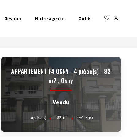
Gestion
Notre agence
Outils
APPARTEMENT F4 OSNY - 4 pièce(s) - 82
m2
,
Osny
Vendu
82
m²
4
pièce(s)
Réf :
5160