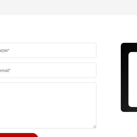
TAUX DE PROPRIÉTAIRES
TAUX D'
PART DES MÉNAGES SANS VOITURE
DISTANC
NOM*
RÉSULTATS DES LYCÉES
ECOLES 
email*
COMMERCES
MÉDECI