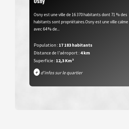
Osny
Osny est une ville de 16 370 habitants dont 71 % des
habitants sont propriétaires.Osny est une ville calme
avec 64 % de...
Population :
17 183 habitants
Distance de l'aéroport :
4 km
Superficie :
12,3 Km²
+
d'infos sur le quartier
DENSITÉ DE POPULATION