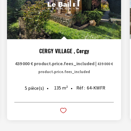
CERGY VILLAGE
,
Cergy
439 000 €
product.price.fees_included
|
439 000 €
product.price.fees_included
135
m²
Réf :
64-KWFR
5
pièce(s)