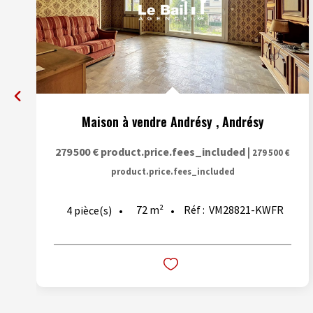
Maison à vendre Andrésy
,
Andrésy
279 500 €
product.price.fees_included
|
279 500 €
product.price.fees_included
72
m²
Réf :
VM28821-KWFR
4
pièce(s)