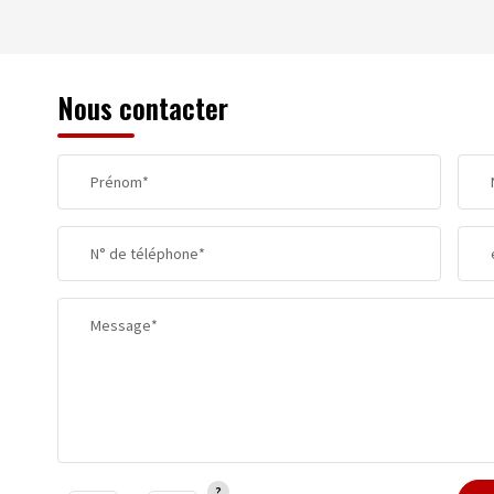
REVENU MENSUEL PAR MÉNAGE
Nous contacter
TAXE FONCIÈRE
Prénom*
SUPERFICIE :
N° de téléphone*
RESTAURANTS ET CAFÉS
Message*