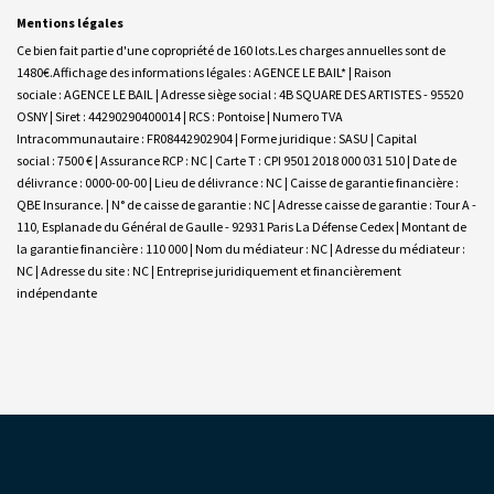
Mentions légales
Ce bien fait partie d'une copropriété de 160 lots.Les charges annuelles sont de
1480€.
Affichage des informations légales : AGENCE LE BAIL* | Raison
sociale : AGENCE LE BAIL | Adresse siège social : 4B SQUARE DES ARTISTES - 95520
OSNY | Siret : 44290290400014 | RCS : Pontoise | Numero TVA
Intracommunautaire : FR08442902904 | Forme juridique : SASU | Capital
social : 7500 € | Assurance RCP : NC |
Carte T : CPI 9501 2018 000 031 510 | Date de
délivrance : 0000-00-00 | Lieu de délivrance : NC | Caisse de garantie financière :
QBE Insurance. | N° de caisse de garantie : NC | Adresse caisse de garantie : Tour A -
110, Esplanade du Général de Gaulle - 92931 Paris La Défense Cedex | Montant de
la garantie financière : 110 000 | Nom du médiateur : NC | Adresse du médiateur :
NC | Adresse du site : NC |
Entreprise juridiquement et financièrement
indépendante