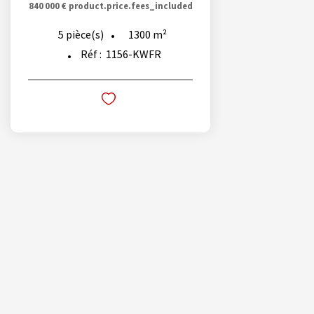
840 000 €
product.price.fees_included
1300
m²
5
pièce(s)
Réf :
1156-KWFR