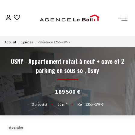
VENTES
Accueil
3 pièces
Référence 1255-KWFR
ESTIMATION
OSNY - Appartement refait à neuf + cave et 2
LOCATIONS
parking en sous so
,
Osny
GESTION
189 500 €
Espace Propriétaire
3
pièce(s)
•
60
m²
•
Réf : 1255-KWFR
Espace Locataire
A vendre
NOTRE AGENCE