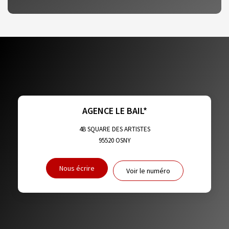
DENSITÉ DE POPULATION
ENFANTS ET ADOLESCENTS
AGE MOYEN
REVENU MENSUEL PAR MÉNAGE
TAUX DE PROPRIÉTAIRES
TAUX D'HABITATION
TAXE FONCIÈRE
PART DES MÉNAGES SANS VOITURE
AGENCE LE BAIL*
DISTANCE DE L'AÉROPORT :
SUPERFICIE :
4B SQUARE DES ARTISTES
95520
OSNY
RÉSULTATS DES LYCÉES
ECOLES ET CRÈCHES
Nous écrire
Voir le numéro
RESTAURANTS ET CAFÉS
COMMERCES
MÉDECINS