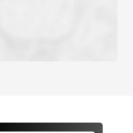
YEN
HABITATION
E DE L'AÉROPORT :