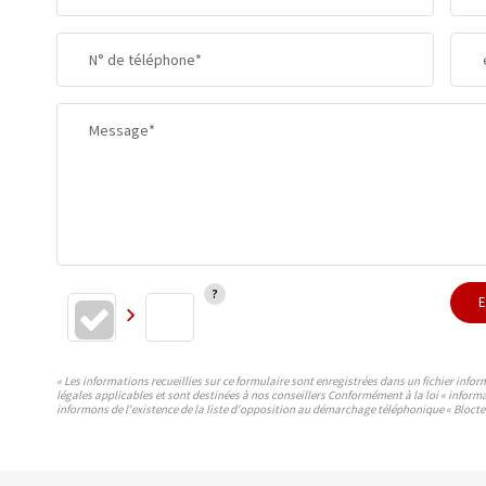
SUPERFICIE :
N° de téléphone*
RESTAURANTS ET CAFÉS
Message*
E
« Les informations recueillies sur ce formulaire sont enregistrées dans un fichier info
légales applicables et sont destinées à nos conseillers Conformément à la loi « inform
informons de l'existence de la liste d'opposition au démarchage téléphonique « Bloctel 