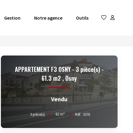
Gestion
Notre agence
Outils
APPARTEMENT F3 OSNY - 3 pièce(s) -
61.3 m2
,
Osny
Vendu
61
m²
3
pièce(s)
Réf :
3370