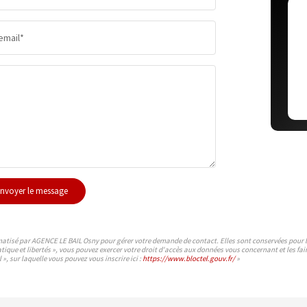
RÉSULTATS DES LYCÉES
ECOLES 
email*
COMMERCES
MÉDECI
nvoyer le message
rmatisé par AGENCE LE BAIL Osny pour gérer votre demande de contact. Elles sont conservées pour la 
atique et libertés », vous pouvez exercer votre droit d'accès aux données vous concernant et les 
», sur laquelle vous pouvez vous inscrire ici :
https://www.bloctel.gouv.fr/
»