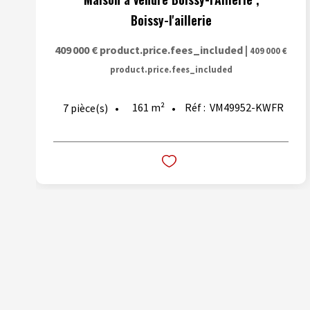
Boissy-l'aillerie
409 000 €
product.price.fees_included
|
409 000 €
product.price.fees_included
161
m²
Réf :
VM49952-KWFR
7
pièce(s)