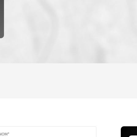
ENFANTS ET ADOLESCENTS
AGE MO
TAUX DE PROPRIÉTAIRES
TAUX D'
PART DES MÉNAGES SANS VOITURE
DISTANC
NOM*