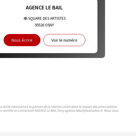
ET CRÈCHES
AGENCE LE BAIL
4B SQUARE DES ARTISTES
95520
OSNY
NS
Nous écrire
Voir le numéro
durée nécessaire à la gestion de la relation client dans le respect des prescriptions
faire rectifier en contactant AGENCE LE BAIL Osny agence.lebail@wanadoo.fr. Nous vous