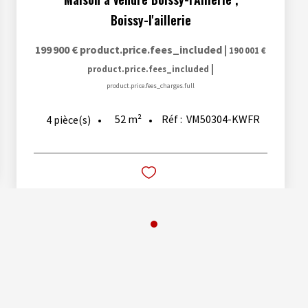
Boissy-l'aillerie
199 900 €
product.price.fees_included
|
190 001 €
|
product.price.fees_included
product.price.fees_charges.full
52
m²
Réf :
VM50304-KWFR
4
pièce(s)