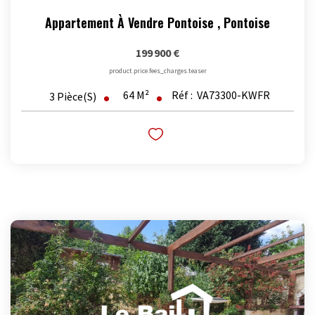
Appartement À Vendre Pontoise
,
Pontoise
199 900 €
product.price.fees_charges.teaser
64
M²
Réf :
VA73300-KWFR
3
Pièce(s)