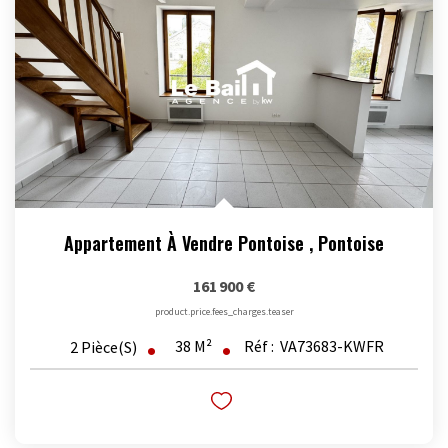
Appartement À Vendre Pontoise
,
Pontoise
161 900 €
product.price.fees_charges.teaser
38
M²
Réf :
VA73683-KWFR
2
Pièce(s)