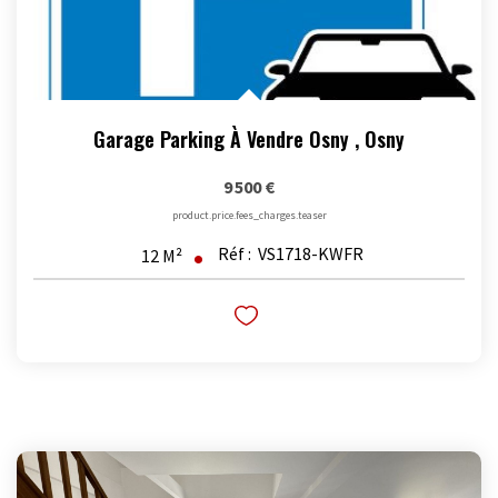
Garage Parking À Vendre Osny
,
Osny
9 500 €
product.price.fees_charges.teaser
Réf :
VS1718-KWFR
12
M²