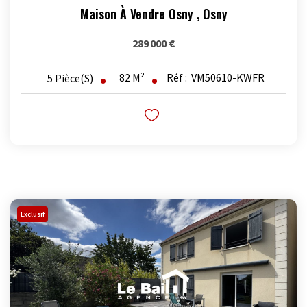
Maison À Vendre Osny
,
Osny
289 000 €
82
M²
Réf :
VM50610-KWFR
5
Pièce(s)
Exclusif