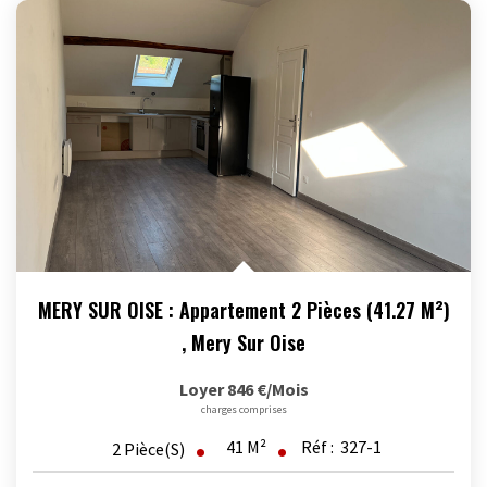
MERY SUR OISE : Appartement 2 Pièces (41.27 M²)
,
Mery Sur Oise
Loyer 846 €/mois
charges comprises
41
M²
Réf :
327-1
2
Pièce(s)