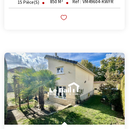
850
M²
Réf :
VM49604-KWFR
15
Pièce(s)