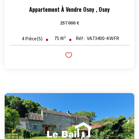
Appartement À Vendre Osny
,
Osny
257 000 €
75
M²
Réf :
VA73400-KWFR
4
Pièce(s)