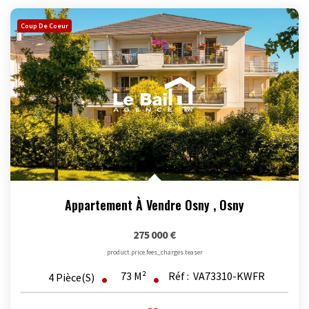
Coup De Coeur
Appartement À Vendre Osny
,
Osny
275 000 €
product.price.fees_charges.teaser
73
M²
Réf :
VA73310-KWFR
4
Pièce(s)