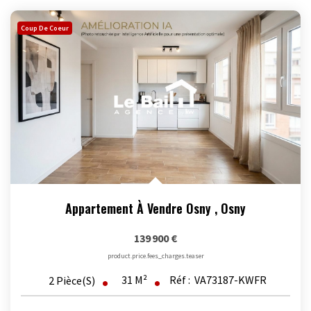
Coup De Coeur
Appartement À Vendre Osny
,
Osny
139 900 €
product.price.fees_charges.teaser
31
M²
Réf :
VA73187-KWFR
2
Pièce(s)