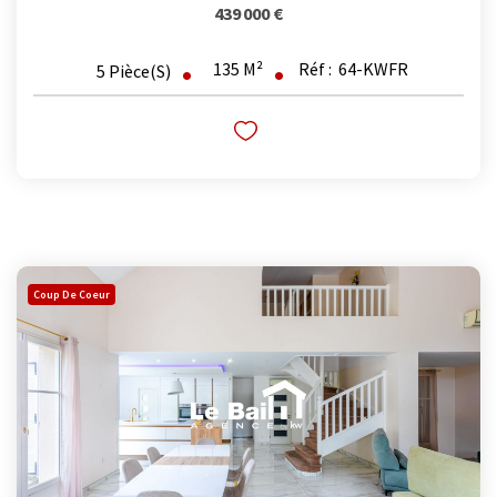
439 000 €
135
M²
Réf :
64-KWFR
5
Pièce(s)
Coup De Coeur