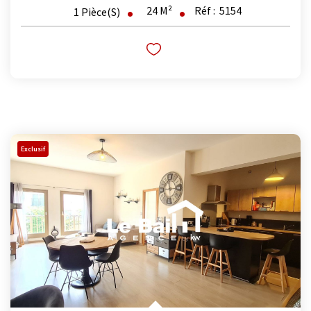
24
M²
Réf :
5154
1
Pièce(s)
Exclusif