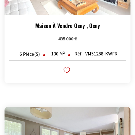
Maison À Vendre Osny
,
Osny
435 000 €
130
M²
Réf :
VM51288-KWFR
6
Pièce(s)