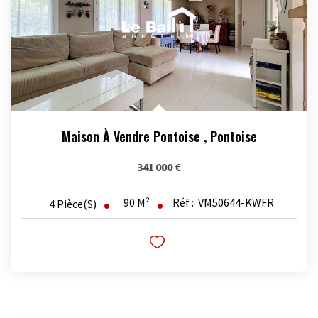
Maison À Vendre Pontoise
,
Pontoise
341 000 €
90
M²
Réf :
VM50644-KWFR
4
Pièce(s)