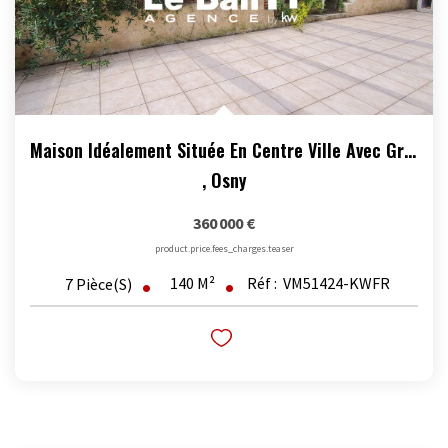
Maison Idéalement Située En Centre Ville Avec Grand Jardin...
,
Osny
360 000 €
product.price.fees_charges.teaser
140
M²
Réf :
VM51424-KWFR
7
Pièce(s)