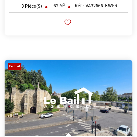
62
M²
Réf :
VA32666-KWFR
3
Pièce(s)
Exclusif