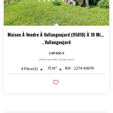
Maison À Vendre À Vallangoujard (95810) À 10 Minutes...
,
Vallangoujard
149 900 €
product.price.fees_charges.teaser
75
M²
Réf :
1274-KWFR
4
Pièce(s)