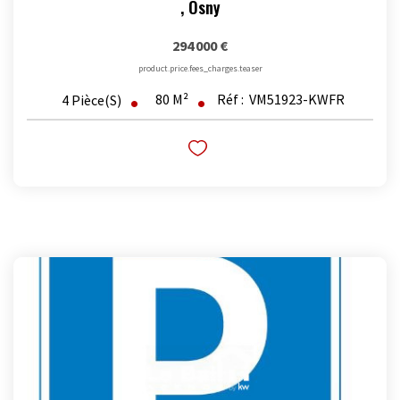
,
Osny
294 000 €
product.price.fees_charges.teaser
80
M²
Réf :
VM51923-KWFR
4
Pièce(s)