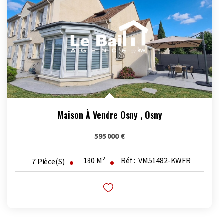
Maison À Vendre Osny
,
Osny
595 000 €
180
M²
Réf :
VM51482-KWFR
7
Pièce(s)