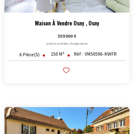
Maison À Vendre Osny
,
Osny
559 000 €
product.price.fees_charges.teaser
150
M²
Réf :
VM50596-KWFR
6
Pièce(s)