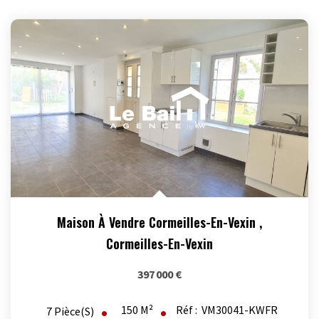
Maison À Vendre Cormeilles-En-Vexin
,
Cormeilles-En-Vexin
397 000 €
150
M²
Réf :
VM30041-KWFR
7
Pièce(s)