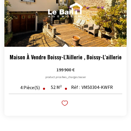
Maison À Vendre Boissy-L'Aillerie
,
Boissy-L'aillerie
199 900 €
product.price.fees_charges.teaser
52
M²
Réf :
VM50304-KWFR
4
Pièce(s)