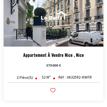
OUTILS
Appartement À Vendre Nice
,
Nice
379 000 €
52
M²
Réf :
VA32592-KWFR
2
Pièce(s)