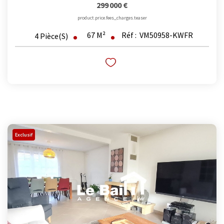
299 000 €
product.price.fees_charges.teaser
67
M²
Réf :
VM50958-KWFR
4
Pièce(s)
Exclusif