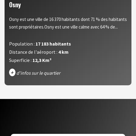
Osny
Osny est une ville de 16 370 habitants dont 71 % des habitants
sont propriétaires.Osny est une ville calme avec 64 % de...
Population :
17 183 habitants
Distance de l'aéroport :
4 km
Superficie :
12,3 Km²
+
d'infos sur le quartier
DENSITÉ DE POPULATION
ENFANTS ET ADOLESCENTS
AGE MOYEN
REVENU MENSUEL PAR MÉNAGE
TAUX DE PROPRIÉTAIRES
TAUX D'HABITATION