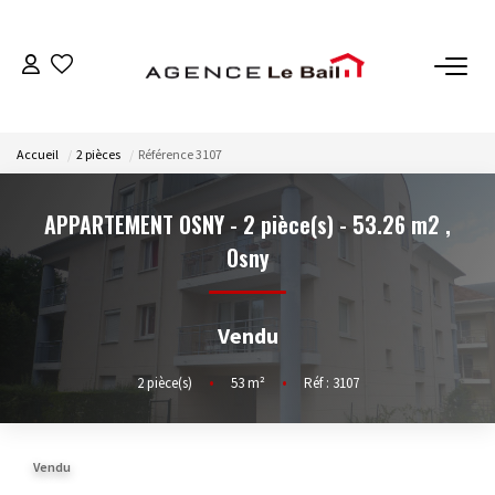
VENTES
Accueil
2 pièces
Référence 3107
ESTIMATION
APPARTEMENT OSNY - 2 pièce(s) - 53.26 m2
,
LOCATIONS
Osny
GESTION
Vendu
Espace Propriétaire
2
pièce(s)
•
53
m²
•
Réf : 3107
Espace Locataire
Vendu
NOTRE AGENCE