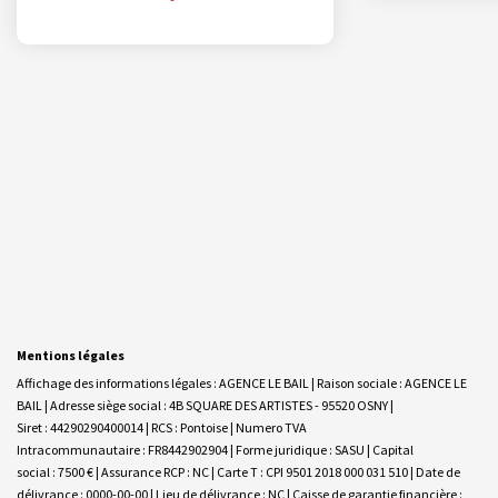
Mentions légales
Affichage des informations légales : AGENCE LE BAIL | Raison sociale : AGENCE LE
BAIL | Adresse siège social : 4B SQUARE DES ARTISTES - 95520 OSNY |
Siret : 44290290400014 | RCS : Pontoise | Numero TVA
Intracommunautaire : FR8442902904 | Forme juridique : SASU | Capital
social : 7500 € | Assurance RCP : NC |
Carte T : CPI 9501 2018 000 031 510 | Date de
délivrance : 0000-00-00 | Lieu de délivrance : NC | Caisse de garantie financière :