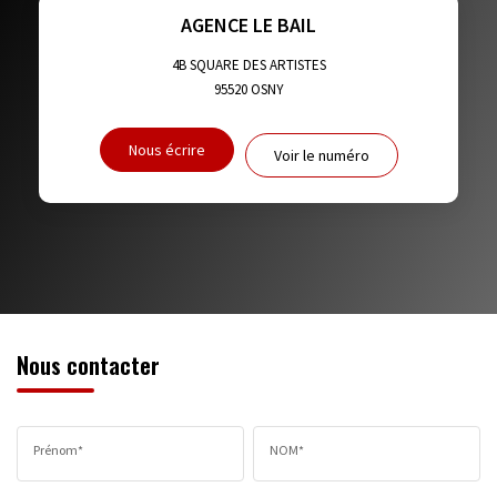
TAXE FONCIÈRE
PART DES MÉNAGES SANS VOITURE
AGENCE LE BAIL
DISTANCE DE L'AÉROPORT :
SUPERFICIE :
4B SQUARE DES ARTISTES
95520
OSNY
RÉSULTATS DES LYCÉES
ECOLES ET CRÈCHES
Nous écrire
Voir le numéro
RESTAURANTS ET CAFÉS
COMMERCES
MÉDECINS
Nous contacter
Prénom*
NOM*