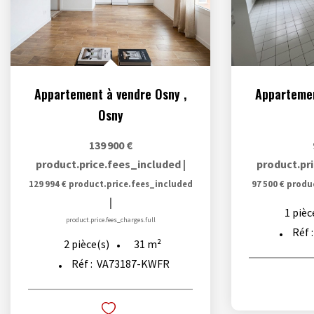
Appartement à vendre Osny
,
Appartemen
Osny
139 900 €
product.price.fees_included
|
product.pr
129 994 €
product.price.fees_included
97 500 €
produ
|
1
pièc
product.price.fees_charges.full
Réf 
31
m²
2
pièce(s)
Réf :
VA73187-KWFR