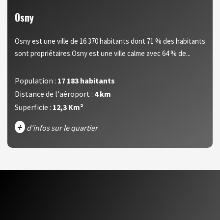
Osny
Osny est une ville de 16 370 habitants dont 71 % des habitants
sont propriétaires.Osny est une ville calme avec 64 % de...
Population :
17 183 habitants
Distance de l'aéroport :
4 km
Superficie :
12,3 Km²
+
d'infos sur le quartier
DENSITÉ DE POPULATION
ENFANTS ET ADOLESCENTS
AGE MOYEN
REVENU MENSUEL PAR MÉNAGE
TAUX DE PROPRIÉTAIRES
TAUX D'HABITATION