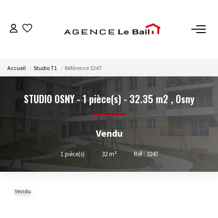
VENTES
Accueil
Studio T1
Référence 3247
ESTIMATION
STUDIO OSNY - 1 pièce(s) - 32.35 m2
,
Osny
LOCATIONS
Vendu
GESTION
1
pièce(s)
•
32
m²
•
Réf : 3247
Espace Propriétaire
Espace Locataire
Vendu
NOTRE AGENCE