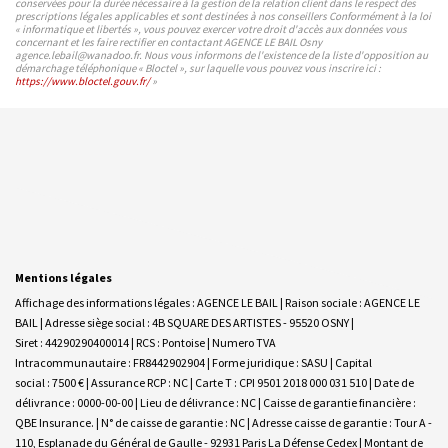
conservées pour la durée nécessaire à la gestion de la relation client dans le respect des
prescriptions légales applicables et sont destinées à nos conseillers Conformément à la loi
« informatique et libertés », vous pouvez exercer votre droit d'accès aux données vous
concernant et les faire rectifier en contactant AGENCE LE BAIL Osny
agence.lebail@wanadoo.fr. Nous vous informons de l'existence de la liste d'opposition au
démarchage téléphonique « Bloctel », sur laquelle vous pouvez vous inscrire ici :
https://www.bloctel.gouv.fr/
»
Mentions légales
Affichage des informations légales : AGENCE LE BAIL | Raison sociale : AGENCE LE
BAIL | Adresse siège social : 4B SQUARE DES ARTISTES - 95520 OSNY |
Siret : 44290290400014 | RCS : Pontoise | Numero TVA
Intracommunautaire : FR8442902904 | Forme juridique : SASU | Capital
social : 7500 € | Assurance RCP : NC |
Carte T : CPI 9501 2018 000 031 510 | Date de
délivrance : 0000-00-00 | Lieu de délivrance : NC | Caisse de garantie financière :
QBE Insurance. | N° de caisse de garantie : NC | Adresse caisse de garantie : Tour A -
110, Esplanade du Général de Gaulle - 92931 Paris La Défense Cedex | Montant de