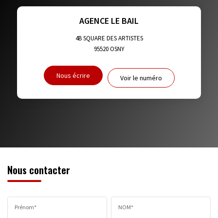
TAXE FONCIÈRE
PART DES MÉNAGES SANS VOITURE
AGENCE LE BAIL
DISTANCE DE L'AÉROPORT :
SUPERFICIE :
4B SQUARE DES ARTISTES
95520
OSNY
RÉSULTATS DES LYCÉES
ECOLES ET CRÈCHES
Nous écrire
Voir le numéro
RESTAURANTS ET CAFÉS
COMMERCES
MÉDECINS
Nous contacter
Prénom*
NOM*