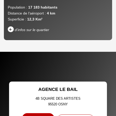
Population :
17 183 habitants
Distance de l'aéroport :
4 km
Superficie :
12,3 Km²
+
d'infos sur le quartier
DENSITÉ DE POPULATION
ENFANTS ET ADOLESCENTS
AGE MOYEN
REVENU MENSUEL PAR
MÉNAGE
TAUX DE PROPRIÉTAIRES
TAUX D'HABITATION
AGENCE LE BAIL
TAXE FONCIÈRE
PART DES MÉNAGES SANS
VOITURE
4B SQUARE DES ARTISTES
95520
OSNY
DISTANCE DE L'AÉROPORT :
SUPERFICIE :