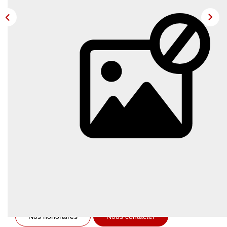
OUTILS
Description
Réf : 6133
** €305 000
honoraires inclus
|
|
€290 500
hors honoraires
Honoraires : 4.99%
TTC à la charge de l'acquéreur
Nos honoraires
Nous contacter