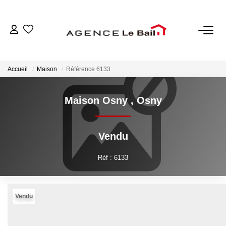
VENTES
Accueil
Maison
Référence 6133
ESTIMATION
Maison Osny
,
Osny
LOCATIONS
Vendu
GESTION
Réf : 6133
Espace Propriétaire
Espace Locataire
Vendu
NOTRE AGENCE