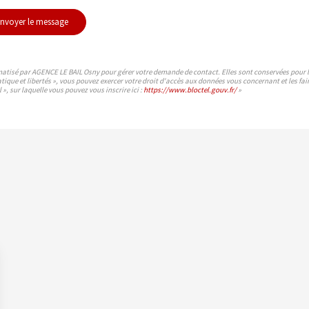
nvoyer le message
rmatisé par AGENCE LE BAIL Osny pour gérer votre demande de contact. Elles sont conservées pour la 
atique et libertés », vous pouvez exercer votre droit d'accès aux données vous concernant et les 
», sur laquelle vous pouvez vous inscrire ici :
https://www.bloctel.gouv.fr/
»