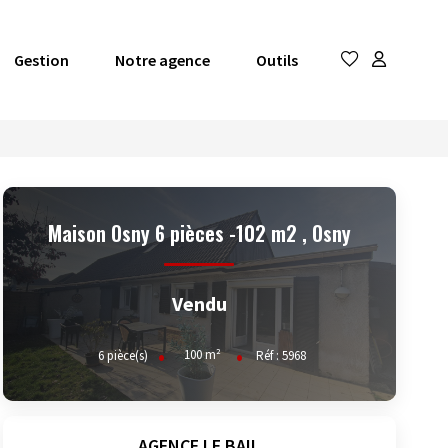
Gestion
Notre agence
Outils
Maison Osny 6 pièces -102 m2
,
Osny
Vendu
100
m²
6
pièce(s)
Réf :
5968
AGENCE LE BAIL