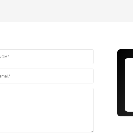
TAUX DE PROPRIÉTAIRES
TAUX D'
PART DES MÉNAGES SANS VOITURE
DISTANC
NOM*
RÉSULTATS DES LYCÉES
ECOLES 
email*
COMMERCES
MÉDECI