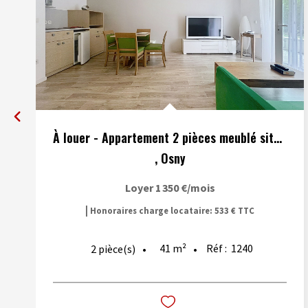
À louer - Appartement 2 pièces meublé situé à Osny
,
Osny
Loyer 1 350 €/mois
|
Honoraires charge locataire: 533 € TTC
41
m²
Réf :
1240
2
pièce(s)