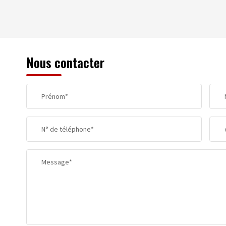
REVENU MENSUEL PAR MÉNAGE
Nous contacter
TAXE FONCIÈRE
Prénom*
SUPERFICIE :
N° de téléphone*
RESTAURANTS ET CAFÉS
Message*