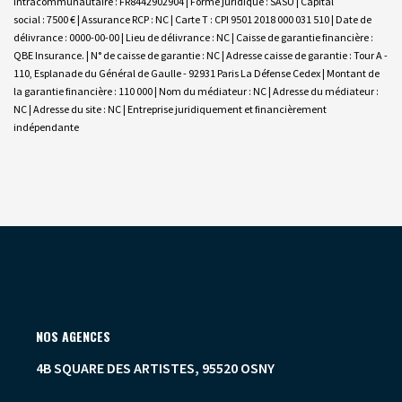
Intracommunautaire : FR8442902904 | Forme juridique : SASU | Capital
social : 7500 € | Assurance RCP : NC |
Carte T : CPI 9501 2018 000 031 510 | Date de
délivrance : 0000-00-00 | Lieu de délivrance : NC | Caisse de garantie financière :
QBE Insurance. | N° de caisse de garantie : NC | Adresse caisse de garantie : Tour A -
110, Esplanade du Général de Gaulle - 92931 Paris La Défense Cedex | Montant de
la garantie financière : 110 000 | Nom du médiateur : NC | Adresse du médiateur :
NC | Adresse du site : NC |
Entreprise juridiquement et financièrement
indépendante
NOS AGENCES
4B SQUARE DES ARTISTES, 95520 OSNY