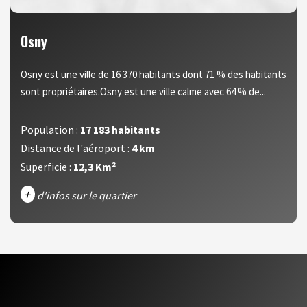
Osny
Osny est une ville de 16 370 habitants dont 71 % des habitants
sont propriétaires.Osny est une ville calme avec 64 % de...
Population :
17 183 habitants
Distance de l'aéroport :
4 km
Superficie :
12,3 Km²
+
d'infos sur le quartier
DENSITÉ DE POPULATION
ENFANTS ET ADOLESCENTS
AGE MOYEN
REVENU MENSUEL PAR MÉNAGE