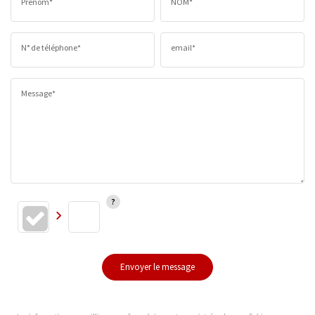
Prénom*
NOM*
N° de téléphone*
email*
Message*
Envoyer le message