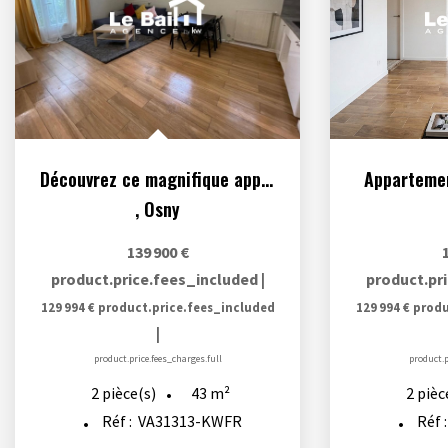
Découvrez ce magnifique appartement T2 de 43.36 m²
Appartemen
,
Osny
139 900 €
product.price.fees_included
|
product.pr
129 994 €
product.price.fees_included
129 994 €
produ
|
product.price.fees_charges.full
product.p
43
m²
2
pièce(s)
2
pièc
Réf :
VA31313-KWFR
Réf 