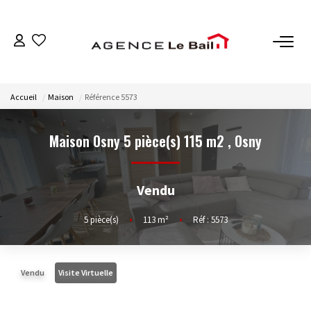
VENTES
Accueil
Maison
Référence 5573
ESTIMATION
Maison Osny 5 pièce(s) 115 m2
,
Osny
LOCATIONS
Vendu
GESTION
5
pièce(s)
•
113
m²
•
Réf : 5573
Espace Propriétaire
Espace Locataire
Vendu
Visite Virtuelle
NOTRE AGENCE