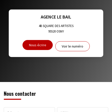
TAUX DE PROPRIÉTAIRES
TAUX D'HABITATION
TAXE FONCIÈRE
PART DES MÉNAGES SANS VOITURE
AGENCE LE BAIL
DISTANCE DE L'AÉROPORT :
SUPERFICIE :
4B SQUARE DES ARTISTES
95520
OSNY
RÉSULTATS DES LYCÉES
ECOLES ET CRÈCHES
Nous écrire
Voir le numéro
RESTAURANTS ET CAFÉS
COMMERCES
MÉDECINS
Nous contacter