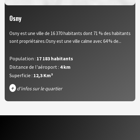
Osny
Osny est une ville de 16 370 habitants dont 71 % des habitants
sont propriétaires.Osny est une ville calme avec 64 % de...
Population :
17 183 habitants
Distance de l'aéroport :
4 km
Superficie :
12,3 Km²
+
d'infos sur le quartier
DENSITÉ DE POPULATION
ENFANTS ET ADOLESCENTS
AGE MOYEN
REVENU MENSUEL PAR MÉNAGE