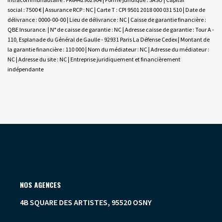
social : 7500 € | Assurance RCP : NC |
Carte T : CPI 9501 2018 000 031 510 | Date de
délivrance : 0000-00-00 | Lieu de délivrance : NC | Caisse de garantie financière :
QBE Insurance. | N° de caisse de garantie : NC | Adresse caisse de garantie : Tour A -
110, Esplanade du Général de Gaulle - 92931 Paris La Défense Cedex | Montant de
la garantie financière : 110 000 | Nom du médiateur : NC | Adresse du médiateur :
NC | Adresse du site : NC |
Entreprise juridiquement et financièrement
indépendante
NOS AGENCES
4B SQUARE DES ARTISTES, 95520 OSNY