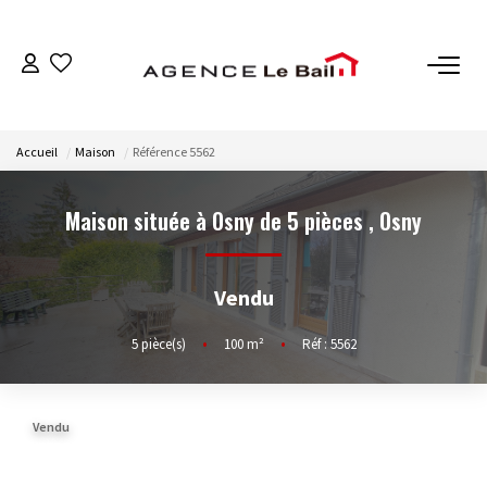
VENTES
Accueil
Maison
Référence 5562
ESTIMATION
Maison située à Osny de 5 pièces
,
Osny
LOCATIONS
Vendu
GESTION
5
pièce(s)
•
100
m²
•
Réf : 5562
Espace Propriétaire
Espace Locataire
Vendu
NOTRE AGENCE