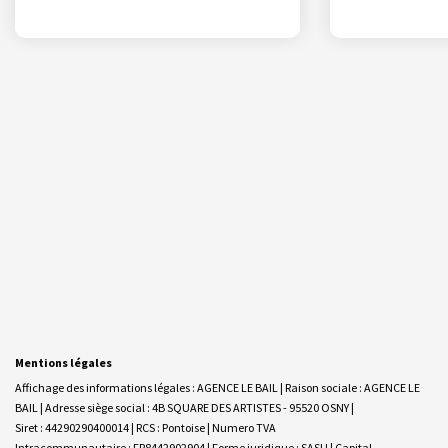
Mentions légales
Affichage des informations légales : AGENCE LE BAIL | Raison sociale : AGENCE LE
BAIL | Adresse siège social : 4B SQUARE DES ARTISTES - 95520 OSNY |
Siret : 44290290400014 | RCS : Pontoise | Numero TVA
Intracommunautaire : FR8442902904 | Forme juridique : SASU | Capital