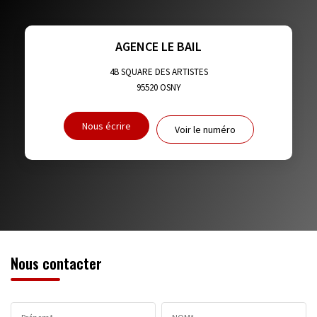
TAUX DE PROPRIÉTAIRES
TAUX D'HABITATION
TAXE FONCIÈRE
PART DES MÉNAGES SANS VOITURE
AGENCE LE BAIL
DISTANCE DE L'AÉROPORT :
SUPERFICIE :
4B SQUARE DES ARTISTES
95520
OSNY
RÉSULTATS DES LYCÉES
ECOLES ET CRÈCHES
Nous écrire
Voir le numéro
RESTAURANTS ET CAFÉS
COMMERCES
MÉDECINS
Nous contacter