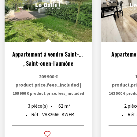
Appartement à vendre Saint-Ouen-l'Aumône
Appartemen
,
Saint-ouen-l'aumône
209 900 €
product.price.fees_included
|
product.pr
209 900 €
product.price.fees_included
163 500 €
produ
62
m²
3
pièce(s)
2
pièc
Réf :
VA32666-KWFR
Réf 