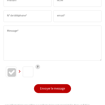
Prénom*
NOM*
N° de téléphone*
email*
Message*
Envoyer le message
« Les informations recueillies sur ce formulaire sont enregistrées dans un fichier