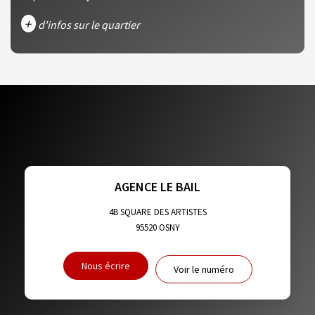
+
d'infos sur le quartier
DENSITÉ DE POPULATION
ENFANTS ET ADOLESCENTS
AGE MOYEN
REVENU MENSUEL PAR MÉNAGE
TAUX DE PROPRIÉTAIRES
TAUX D'HABITATION
TAXE FONCIÈRE
PART DES MÉNAGES SANS VOITURE
AGENCE LE BAIL
DISTANCE DE L'AÉROPORT :
SUPERFICIE :
4B SQUARE DES ARTISTES
95520
OSNY
RÉSULTATS DES LYCÉES
ECOLES ET CRÈCHES
Nous écrire
Voir le numéro
RESTAURANTS ET CAFÉS
COMMERCES
MÉDECINS