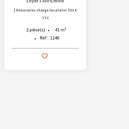
Loyer 1 350 €/mois
|
Honoraires charge locataire: 533 €
TTC
41
m²
2
pièce(s)
Réf :
1240