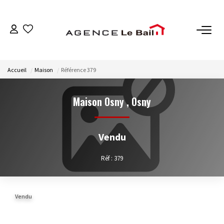
VENTES
Accueil
Maison
Référence 379
ESTIMATION
Maison Osny
,
Osny
LOCATIONS
Vendu
GESTION
Réf : 379
Espace Propriétaire
Espace Locataire
Vendu
NOTRE AGENCE