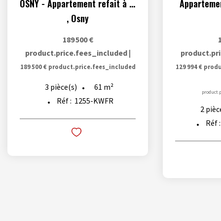
OSNY - Appartement refait à neuf + cave et 2 parking en...
Appartemen
,
Osny
189 500 €
product.price.fees_included
|
product.pr
189 500 €
product.price.fees_included
129 994 €
produ
61
m²
3
pièce(s)
product.p
Réf :
1255-KWFR
2
pièc
Réf 