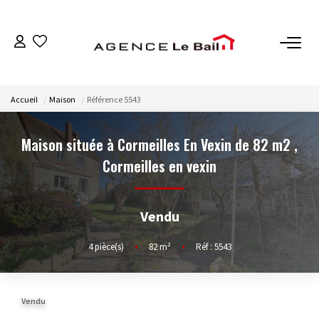
VENTES
Accueil
Maison
Référence 5543
ESTIMATION
Maison située à Cormeilles En Vexin de 82 m2
,
LOCATIONS
Cormeilles en vexin
GESTION
Vendu
Espace Propriétaire
4
pièce(s)
•
82
m²
•
Réf : 5543
Espace Locataire
Vendu
NOTRE AGENCE