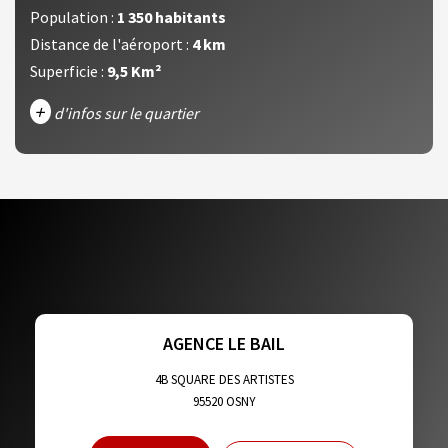
Population :
1 350 habitants
Distance de l'aéroport :
4 km
Superficie :
9,5 Km²
+
d'infos sur le quartier
DENSITÉ DE POPULATION
ENFANTS ET ADOLESCENTS
AGE MOYEN
REVENU MENSUEL PAR MÉNAGE
TAUX DE PROPRIÉTAIRES
TAUX D'HABITATION
TAXE FONCIÈRE
PART DES MÉNAGES SANS VOITURE
AGENCE LE BAIL
DISTANCE DE L'AÉROPORT :
SUPERFICIE :
4B SQUARE DES ARTISTES
95520
OSNY
RÉSULTATS DES LYCÉES
ECOLES ET CRÈCHES