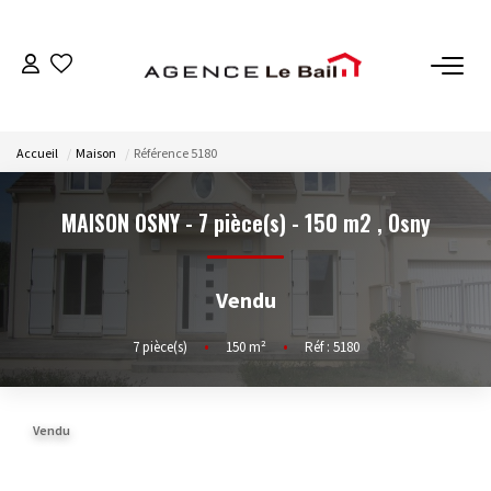
VENTES
Accueil
Maison
Référence 5180
ESTIMATION
MAISON OSNY - 7 pièce(s) - 150 m2
,
Osny
LOCATIONS
Vendu
GESTION
7
pièce(s)
•
150
m²
•
Réf : 5180
Espace Propriétaire
Espace Locataire
Vendu
NOTRE AGENCE