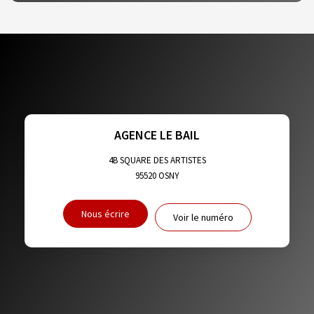
DENSITÉ DE POPULATION
ENFANTS ET ADOLESCENTS
AGE MOYEN
REVENU MENSUEL PAR MÉNAGE
TAUX DE PROPRIÉTAIRES
TAUX D'HABITATION
TAXE FONCIÈRE
PART DES MÉNAGES SANS VOITURE
AGENCE LE BAIL
DISTANCE DE L'AÉROPORT :
SUPERFICIE :
4B SQUARE DES ARTISTES
95520
OSNY
RÉSULTATS DES LYCÉES
ECOLES ET CRÈCHES
Nous écrire
Voir le numéro
RESTAURANTS ET CAFÉS
COMMERCES
MÉDECINS