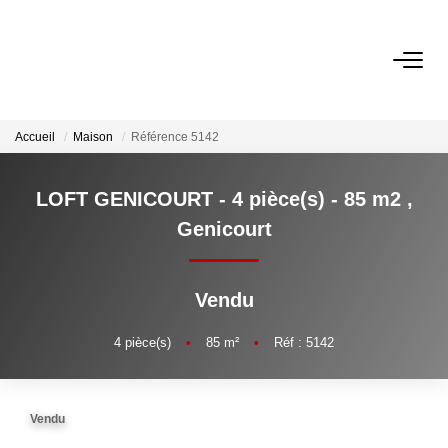
VENTES
Accueil
Maison
Référence 5142
ESTIMATION
LOFT GENICOURT - 4 pièce(s) - 85 m2
,
LOCATIONS
Genicourt
GESTION
Vendu
Espace Propriétaire
4
pièce(s)
•
85
m²
•
Réf : 5142
Espace Locataire
Vendu
NOTRE AGENCE