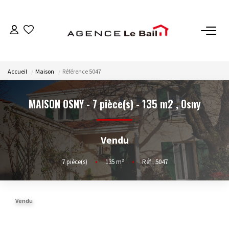
VENTES
Accueil
Maison
Référence 5047
ESTIMATION
MAISON OSNY - 7 pièce(s) - 135 m2
,
Osny
LOCATIONS
Vendu
GESTION
7
pièce(s)
•
135
m²
•
Réf : 5047
Espace Propriétaire
Espace Locataire
Vendu
NOTRE AGENCE