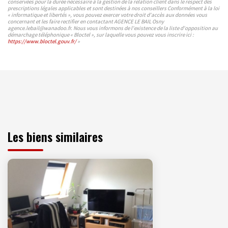
conservées pour la durée nécessaire à la gestion de la relation client dans le respect des
prescriptions légales applicables et sont destinées à nos conseillers Conformément à la loi
« informatique et libertés », vous pouvez exercer votre droit d'accès aux données vous
concernant et les faire rectifier en contactant AGENCE LE BAIL Osny
agence.lebail@wanadoo.fr. Nous vous informons de l'existence de la liste d'opposition au
démarchage téléphonique « Bloctel », sur laquelle vous pouvez vous inscrire ici :
https://www.bloctel.gouv.fr/
»
Les biens similaires