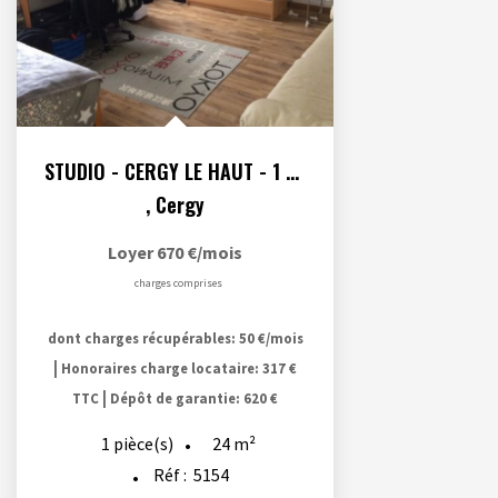
STUDIO - CERGY LE HAUT - 1 pièce(s) - 24.4 m2- Parking en...
,
Cergy
Loyer 670 €/mois
charges comprises
dont charges récupérables: 50 €/mois
|
Honoraires charge locataire: 317 €
|
TTC
Dépôt de garantie: 620 €
24
m²
1
pièce(s)
Réf :
5154