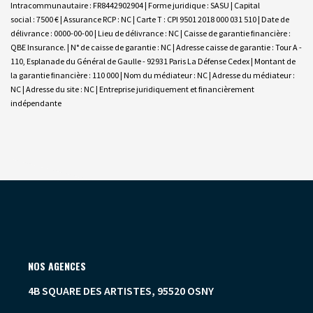
Intracommunautaire : FR8442902904 | Forme juridique : SASU | Capital
social : 7500 € | Assurance RCP : NC |
Carte T : CPI 9501 2018 000 031 510 | Date de
délivrance : 0000-00-00 | Lieu de délivrance : NC | Caisse de garantie financière :
QBE Insurance. | N° de caisse de garantie : NC | Adresse caisse de garantie : Tour A -
110, Esplanade du Général de Gaulle - 92931 Paris La Défense Cedex | Montant de
la garantie financière : 110 000 | Nom du médiateur : NC | Adresse du médiateur :
NC | Adresse du site : NC |
Entreprise juridiquement et financièrement
indépendante
NOS AGENCES
4B SQUARE DES ARTISTES, 95520 OSNY