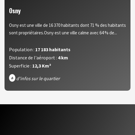
Osny
Osny est une ville de 16 370 habitants dont 71 % des habitants
sont propriétaires.Osny est une ville calme avec 64 % de...
Population :
17 183 habitants
Distance de l'aéroport :
4 km
Superficie :
12,3 Km²
+
d'infos sur le quartier
DENSITÉ DE POPULATION
ENFANTS ET ADOLESCENTS
AGE MOYEN
REVENU MENSUEL PAR MÉNAGE
TAUX DE PROPRIÉTAIRES
TAUX D'HABITATION