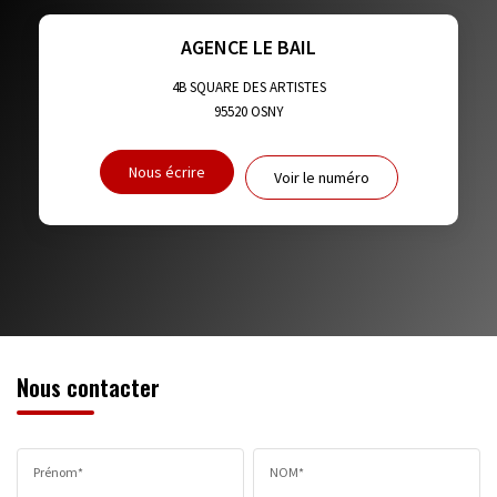
TAXE FONCIÈRE
PART DES MÉNAGES SANS VOITURE
AGENCE LE BAIL
DISTANCE DE L'AÉROPORT :
SUPERFICIE :
4B SQUARE DES ARTISTES
95520
OSNY
RÉSULTATS DES LYCÉES
ECOLES ET CRÈCHES
Nous écrire
Voir le numéro
RESTAURANTS ET CAFÉS
COMMERCES
MÉDECINS
Nous contacter
Prénom*
NOM*