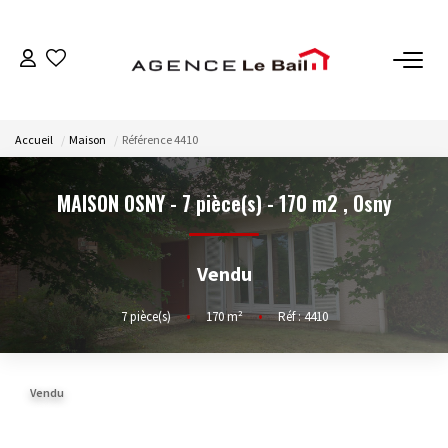
VENTES
Accueil
Maison
Référence 4410
ESTIMATION
MAISON OSNY - 7 pièce(s) - 170 m2
,
Osny
LOCATIONS
Vendu
GESTION
7
pièce(s)
•
170
m²
•
Réf : 4410
Espace Propriétaire
Espace Locataire
Vendu
NOTRE AGENCE