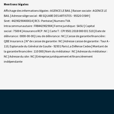
Mentions légales
Affichage des informations légales : AGENCE LE BAIL | Raison sociale : AGENCE LE
BAIL | Adresse siège social : 4B SQUARE DES ARTISTES - 95520 OSNY |
Siret : 44290290400014 | RCS : Pontoise | Numero TVA
Intracommunautaire : FR8442902904 | Forme juridique : SASU | Capital
social : 7500 € | Assurance RCP : NC |
Carte T : CPI 9501 2018 000 031 510 | Date de
délivrance : 0000-00-00 | Lieu de délivrance : NC | Caisse de garantie financière :
QBE Insurance. | N° de caisse de garantie : NC | Adresse caisse de garantie : Tour A -
110, Esplanade du Général de Gaulle - 92931 Paris La Défense Cedex | Montant de
la garantie financière : 110 000 | Nom du médiateur : NC | Adresse du médiateur :
NC | Adresse du site : NC |
Entreprise juridiquement et financièrement
indépendante