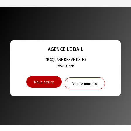
DENSITÉ DE POPULATION
ENFANTS ET ADOLESCENTS
AGE MOYEN
REVENU MENSUEL PAR MÉNAGE
TAUX DE PROPRIÉTAIRES
TAUX D'HABITATION
TAXE FONCIÈRE
PART DES MÉNAGES SANS VOITURE
AGENCE LE BAIL
DISTANCE DE L'AÉROPORT :
SUPERFICIE :
4B SQUARE DES ARTISTES
95520
OSNY
RÉSULTATS DES LYCÉES
ECOLES ET CRÈCHES
Nous écrire
Voir le numéro
RESTAURANTS ET CAFÉS
COMMERCES
MÉDECINS