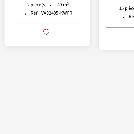
40
m²
2
pièce(s)
15
pièc
Réf :
VA32485-KWFR
Ré