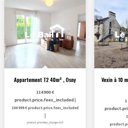
Appartement T2 40m²
,
Osny
114 900 €
product.price.fees_included
|
1
104 999 €
product.price.fees_included
product.pr
|
1
product.price.fees_charges.full
product.p