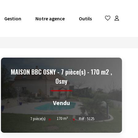
Gestion
Notre agence
Outils
MAISON BBC OSNY - 7 pièce(s) - 170 m2
,
Osny
Vendu
170
m²
7
pièce(s)
Réf :
5125