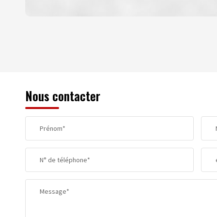
DENSITÉ DE POPULATION
REVENU MENSUEL PAR MÉNAGE
Nous contacter
TAXE FONCIÈRE
Prénom*
SUPERFICIE :
N° de téléphone*
RESTAURANTS ET CAFÉS
Message*