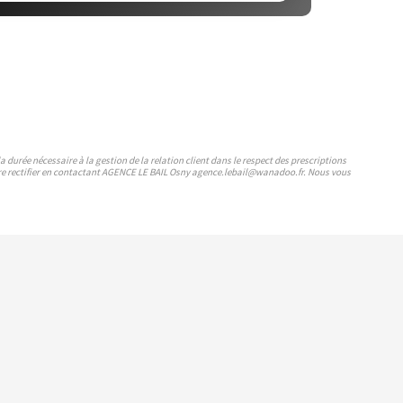
durée nécessaire à la gestion de la relation client dans le respect des prescriptions
faire rectifier en contactant AGENCE LE BAIL Osny agence.lebail@wanadoo.fr. Nous vous