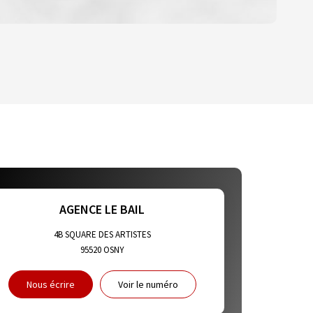
YEN
HABITATION
E DE L'AÉROPORT :
ET CRÈCHES
AGENCE LE BAIL
4B SQUARE DES ARTISTES
95520
OSNY
NS
Nous écrire
Voir le numéro