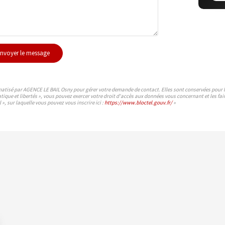
nvoyer le message
rmatisé par AGENCE LE BAIL Osny pour gérer votre demande de contact. Elles sont conservées pour la 
atique et libertés », vous pouvez exercer votre droit d'accès aux données vous concernant et les 
», sur laquelle vous pouvez vous inscrire ici :
https://www.bloctel.gouv.fr/
»