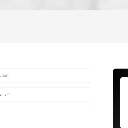
ENFANTS ET ADOLESCENTS
AGE MO
TAUX DE PROPRIÉTAIRES
TAUX D'
PART DES MÉNAGES SANS VOITURE
DISTANC
NOM*
RÉSULTATS DES LYCÉES
ECOLES 
email*
COMMERCES
MÉDECI