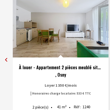
À louer - Appartement 2 pièces meublé situé à Osny
,
Osny
Loyer 1 350 €/mois
|
Honoraires charge locataire: 533 € TTC
41
m²
Réf :
1240
2
pièce(s)