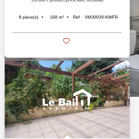
539 000 €
product.price.fees_included
168
m²
Réf :
VM30039-KWFR
8
pièce(s)