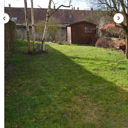
OUTILS
Description
Réf : 4211
- BOISSY L'AILLERIE - Gare SNCF-St Lazare
Maison traditionnelle avec véranda, offrant au rez-de-