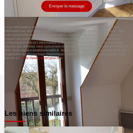
Envoyer le message
« Les informations recueillies sur ce formulaire sont enregistrées dans un fichier
informatisé par AGENCE LE BAIL Osny pour gérer votre demande de contact. Elles
sont conservées pour la durée nécessaire à la gestion de la relation client dans le
respect des prescriptions légales applicables et sont destinées à nos conseillers
Conformément à la loi « informatique et libertés », vous pouvez exercer votre droit
d'accès aux données vous concernant et les faire rectifier en contactant AGENCE LE
BAIL Osny agence.lebail@wanadoo.fr. Nous vous informons de l'existence de la liste
d'opposition au démarchage téléphonique « Bloctel », sur laquelle vous pouvez vous
inscrire ici :
https://www.bloctel.gouv.fr/
»
Les biens similaires