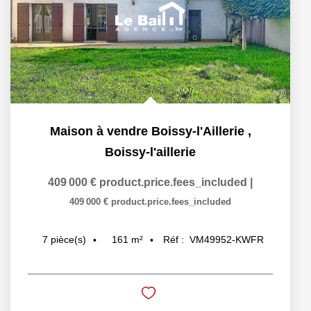
Maison à vendre Boissy-l'Aillerie
,
Boissy-l'aillerie
409 000 €
product.price.fees_included
|
409 000 €
product.price.fees_included
161
m²
Réf :
VM49952-KWFR
7
pièce(s)