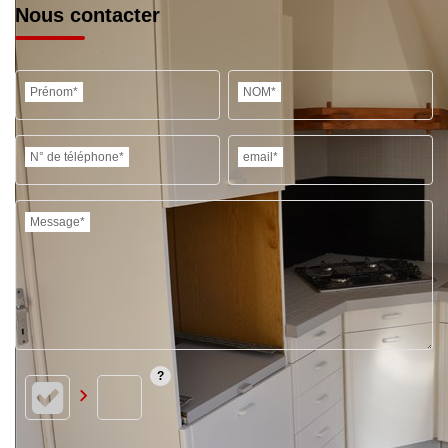
Nous contacter
Prénom*
NOM*
N° de téléphone*
email*
Message*