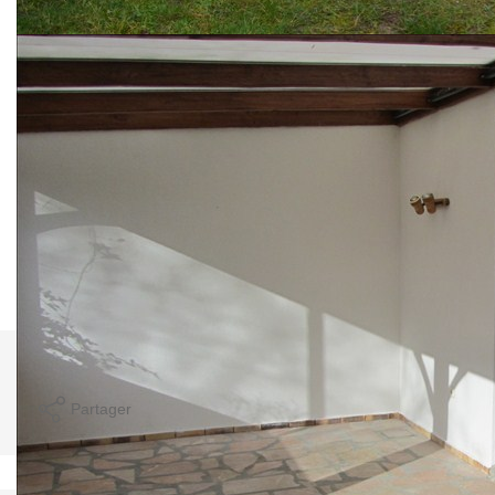
chaussée : entrée, séjour double avec cheminée et accès
véranda, cuisine, wc et garage. A l'étage : palier, 3
chambres, dressing et salle de bains + wc. Volets roulants
électriques.
Le tout sur 320 m² de terrain exposé sud. Maison en très
bon état général.
AU CALME, PROCHE GARE, ECOLE ET COMMERCES
!!!
Nos honoraires
Nous contacter
Imprimer
Partager