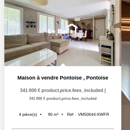
Maison à vendre Pontoise
,
Pontoise
341 000 €
product.price.fees_included
|
341 000 €
product.price.fees_included
90
m²
Réf :
VM50644-KWFR
4
pièce(s)