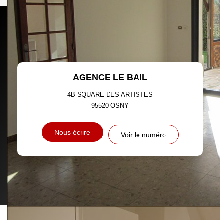
DENSITÉ DE POPULATION
ENFANTS ET ADOLESCENTS
AGE MOYEN
REVENU MENSUEL PAR
MÉNAGE
TAUX DE PROPRIÉTAIRES
TAUX D'HABITATION
AGENCE LE BAIL
TAXE FONCIÈRE
PART DES MÉNAGES SANS
VOITURE
4B SQUARE DES ARTISTES
95520
OSNY
DISTANCE DE L'AÉROPORT :
SUPERFICIE :
Nous écrire
Voir le numéro
RÉSULTATS DES LYCÉES
ECOLES ET CRÈCHES
RESTAURANTS ET CAFÉS
COMMERCES
MÉDECINS